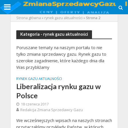
Strona główna
»
rynek gazu aktualności
»
Strona 2
Kategoria - rynek gazu aktualności
Poruszane tematy na naszym portalu to nie
tylko zmiana sprzedawcy gazu. Rynek gazu to
szerokie zagadnienie, które każdego dnia dla
Was przybliżamy
RYNEK GAZU AKTUALNOŚCI
Liberalizacja rynku gazu w
Polsce
18 czerwca 2017
Redakcja Zmiana Sprzedawcy Gazu
We wcześniejszych wpisach na naszych stronach
przytaczaliśmy przykłady Państw, w których