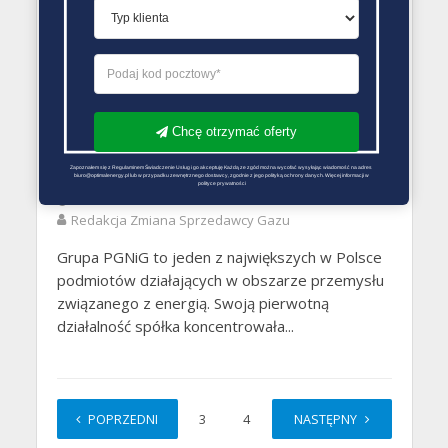
Liberalizacja rynku gazu w Polsce postępuje z
każdym miesiącem. Najlepszym kryterium, które
ocenia stan wolnego rynku gazu w Polsce jest
ilość przeprowadzanych...
Chcę otrzymać oferty
RYNEK GAZU AKTUALNOŚCI
PGNiG Obrót detaliczny
Zapoznałem się z Regulaminem Świadczenie Usług i go akceptuję Każdą ze zgód można wycofać wysyłając wiadomość na adres 
biuro@optimalenergy.pl lub w przypadku zewnętrznego dostawcy, zgodnie z jego polityką ochrony danych. Więcej informacji w 
polityce prywatności
17 marca 2017
Redakcja Zmiana Sprzedawcy Gazu
Grupa PGNiG to jeden z największych w Polsce
podmiotów działających w obszarze przemysłu
związanego z energią. Swoją pierwotną
działalność spółka koncentrowała...
POPRZEDNI
1
2
3
4
…
NASTĘPNY
6