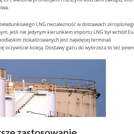
iwa.
rzeładunkowego LNG niezależność w dostawach skroploneg
nym, jeśli nie jedynym kierunkiem importu LNG był wchód Eu
laskim zlokalizowanych jest najwięcej terminali
ę oczywiście koleją. Dostawy gazu do wybrzeża to też pew
stsze zastosowanie