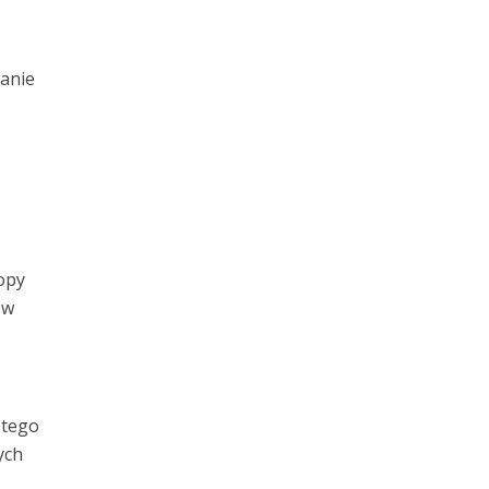
anie
opy
 w
 tego
ych