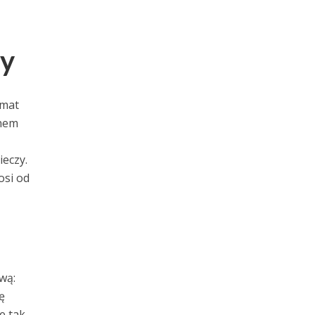
my
emat
inem
eczy.
osi od
wą:
ę
e tak