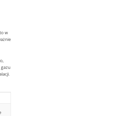
to w
ażnie
o,
w gazu
acji.
e