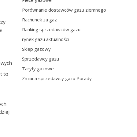
Piece gazowe
Porównanie dostawców gazu ziemnego
Rachunek za gaz
czy
Ranking sprzedawców gazu
e
rynek gazu aktualności
Sklep gazowy
Sprzedawcy gazu
owych
Taryfy gazowe
t to
Zmiana sprzedawcy gazu Porady
ych
dziej