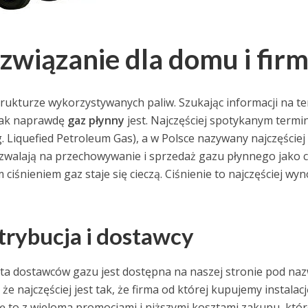
związanie dla domu i fir
rukturze wykorzystywanych paliw. Szukając informacji na t
 tak naprawdę
gaz płynny
jest. Najczęściej spotykanym term
. Liquefied Petroleum Gas), a w Polsce nazywany najczęściej
walają na przechowywanie i sprzedaż gazu płynnego jako ci
iśnieniem gaz staje się cieczą. Ciśnienie to najczęściej wyn
trybucja i dostawcy
sta dostawców gazu jest dostępna na naszej stronie pod naz
że najczęściej jest tak, że firma od której kupujemy instalacj
ię to z wieloma promocjami i niższymi kosztami zakupu, któr