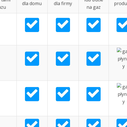
dla domu
dla firmy
produ
azu
na gaz