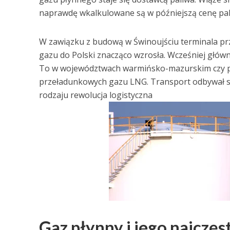
naprawdę wkalkulowane są w późniejszą cenę pal
W zawiązku z budową w Świnoujściu terminala p
gazu do Polski znacząco wzrosła. Wcześniej głów
To w województwach warmińsko-mazurskim czy pod
przeładunkowych gazu LNG. Transport odbywał si
rodzaju rewolucja logistyczna
Gaz płynny i jego najczę