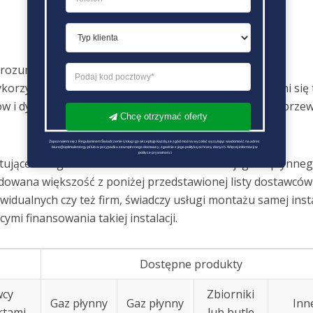
rozumiani jako Ci, którzy
gaz ziemny
wykorzystują do
korzystuje się LNG do celów przemysłowych. Czy zmieni się 
ów i dystrybutorów dostarczających
gaz płynny
będzie przew
Chcę otrzymać oferty
Zapoznałem się z Regulaminem Świadczenie Usług i go akceptuję Każdą ze zgód można wycofać wysyłając wiadomość na adres 
biuro@optimalenergy.pl lub w przypadku zewnętrznego dostawcy, zgodnie z jego polityką ochrony danych. Więcej informacji w 
polityce prywatności
ujące do ogrzewania swoich domów instalacji gazu płynneg
ydowana większość z poniżej przedstawionej listy dostawcó
dualnych czy też firm, świadczy usługi montażu samej instal
ymi finansowania takiej instalacji.
Dostępne produkty
wcy
Zbiorniki
Gaz płynny
Gaz płynny
Inn
rtami
lub butle