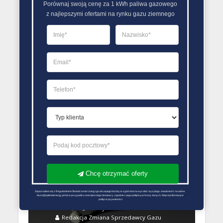
Porównaj swoją cenę za 1 kWh paliwa gazowego

z najlepszymi ofertami na rynku gazu ziemnego
RYNEK GAZU AKTUALNOŚCI
Liczba zmian sprzedawcy
gazu w Polsce. Dane URE
28 grudnia 2018
Błażej
BEZ KATEGORII
RYNEK GAZU AKTUALNOŚCI
Chcę otrzymać oferty
Wypowiedzenie umowy
Zapoznałem się z Regulaminem Świadczenie Usług i go akceptuję Każdą ze zgód można wycofać wysyłając wiadomość na adres 
sprzedaży gazu
biuro@optimalenergy.pl lub w przypadku zewnętrznego dostawcy, zgodnie z jego polityką ochrony danych. Więcej informacji w 
polityce prywatności
12 stycznia 2018
Redakcja Zmiana Sprzedawcy Gazu