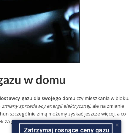
gazu w domu
ostawcy gazu dla swojego domu
czy mieszkania w bloku.
e
zmiany sprzedawcy energii elektrycznej
, ale na zmianie
un szczególnie zimą możemy zyskać jeszcze więcej, a co
ek za gaz tylko, że do nowego dostawcy.
Zatrzymaj rosnące ceny gazu