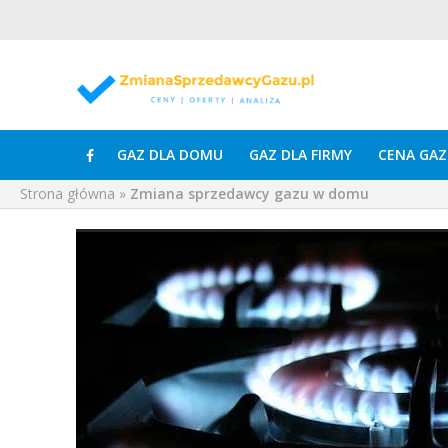
GAZ DLA DOMU
GAZ DLA FIRMY
CENA GAZ
Strona główna
»
Zmiana sprzedawcy gazu w domu