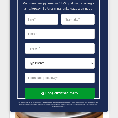
Porównaj swoją cenę za 1 kWh paliwa gazowego

PORÓWNANIE DOSTAWCÓW GAZU ZIEMNEGO
z najlepszymi ofertami na rynku gazu ziemnego
Kalkulator cen gazu
ziemnego
12 czerwca 2015
Redakcja Zmiana Sprzedawcy Gazu
Decydując się na zmianę sprzedawcy gazu
ziemnego warto skorzystać z pomocy
narzędzia: kalkulator cen gazu ziemnego pomoże
wybrać najlepszą cenę wśród ofert
Chcę otrzymać oferty
Zapoznałem się z Regulaminem Świadczenie Usług i go akceptuję Każdą ze zgód można wycofać wysyłając wiadomość na adres 
biuro@optimalenergy.pl lub w przypadku zewnętrznego dostawcy, zgodnie z jego polityką ochrony danych. Więcej informacji w 
polityce prywatności