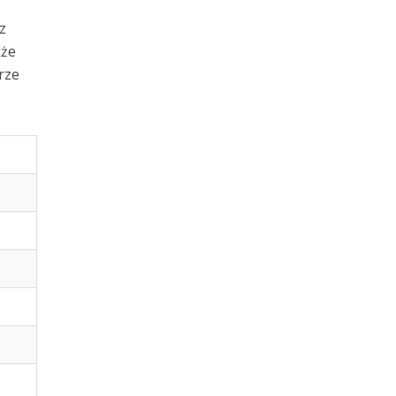
z
kże
rze