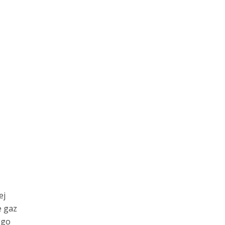
ej
e gaz
ego