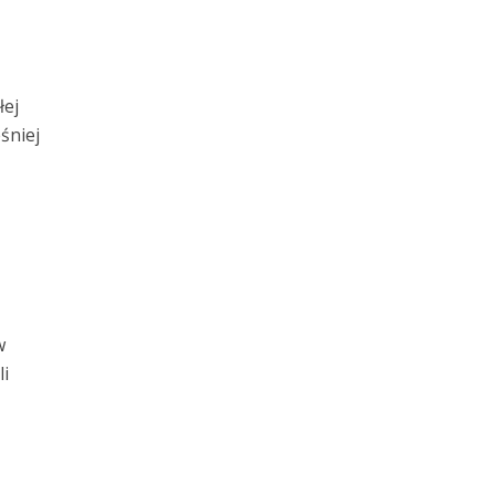
łej
śniej
w
li