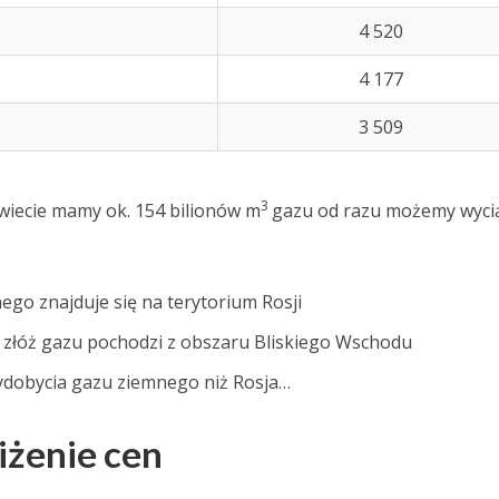
4 520
4 177
3 509
3
wiecie mamy ok. 154 bilionów m
gazu od razu możemy wyci
go znajduje się na terytorium Rosji
ć złóż gazu pochodzi z obszaru Bliskiego Wschodu
ydobycia gazu ziemnego niż Rosja…
iżenie cen