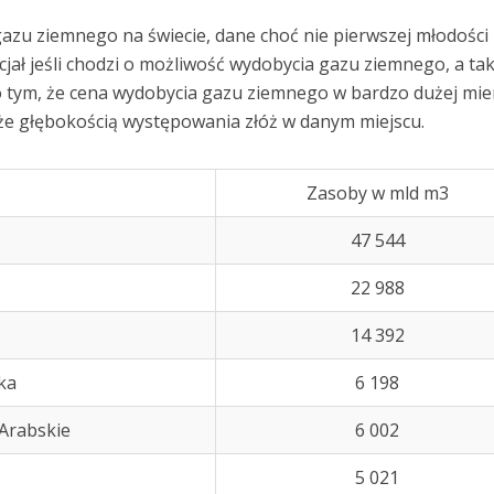
azu ziemnego na świecie, dane choć nie pierwszej młodości 
ał jeśli chodzi o możliwość wydobycia gazu ziemnego, a ta
o tym, że cena wydobycia gazu ziemnego w bardzo dużej mie
kże głębokością występowania złóż w danym miejscu.
Zasoby w mld m3
47 544
22 988
14 392
ka
6 198
Arabskie
6 002
5 021