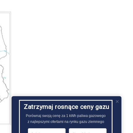
Zatrzymaj rosnące ceny gazu
Porównaj swoją cenę za 1 kWh paliwa gazowego

z najlepszymi ofertami na rynku gazu ziemnego