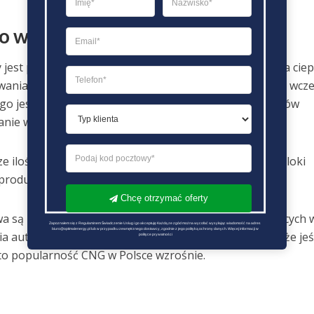
 w domu i firmie
 jest przez odbiorców indywidualnych do podgrzewania ciep
ania mieszkania. W przypadku firm zdarza się że poza wcze
o jest on wykorzystywany to różnego rodzaju procesów
anie wysokiej temperatury jakiegoś czynnika.
 ilości gazu ziemnego w Polsce ale też na świecie są bloki
rodukowania energii elektrycznej.
Chcę otrzymać oferty
są kierowcy. Chodzi przede wszystkim o tych spalających 
Zapoznałem się z Regulaminem Świadczenie Usług i go akceptuję Każdą ze zgód można wycofać wysyłając wiadomość na adres 
biuro@optimalenergy.pl lub w przypadku zewnętrznego dostawcy, zgodnie z jego polityką ochrony danych. Więcej informacji w 
 auta nie jest popularna, natomiast nie wyklucza się, że jeś
polityce prywatności
to popularność CNG w Polsce wzrośnie.