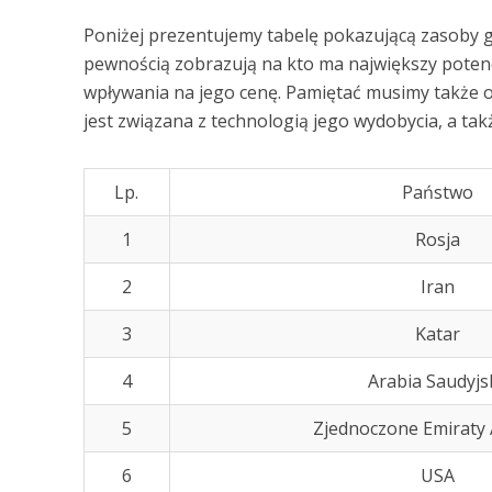
Poniżej prezentujemy tabelę pokazującą zasoby g
pewnością zobrazują na kto ma największy potencj
wpływania na jego cenę. Pamiętać musimy także 
jest związana z technologią jego wydobycia, a ta
Lp.
Państwo
1
Rosja
2
Iran
3
Katar
4
Arabia Saudyjs
5
Zjednoczone Emiraty 
6
USA