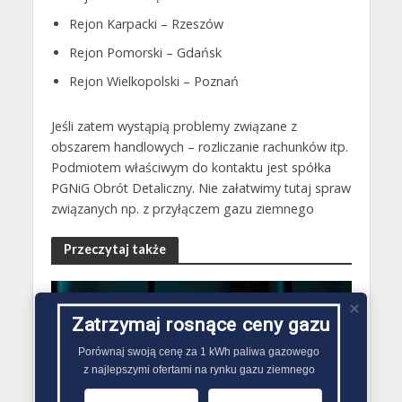
Rejon Karpacki – Rzeszów
Rejon Pomorski – Gdańsk
Rejon Wielkopolski – Poznań
Jeśli zatem wystąpią problemy związane z
obszarem handlowych – rozliczanie rachunków itp.
Podmiotem właściwym do kontaktu jest spółka
PGNiG Obrót Detaliczny. Nie załatwimy tutaj spraw
związanych np. z przyłączem gazu ziemnego
Przeczytaj także
Zatrzymaj rosnące ceny gazu
RYNEK GAZU AKTUALNOŚCI
Porównaj swoją cenę za 1 kWh paliwa gazowego

z najlepszymi ofertami na rynku gazu ziemnego
Liczba zmian sprzedawcy
gazu w Polsce. Dane URE