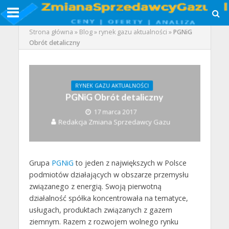
Strona główna
»
Blog
»
rynek gazu aktualności
»
PGNiG
Obrót detaliczny
RYNEK GAZU AKTUALNOŚCI
PGNiG Obrót detaliczny
17 marca 2017
Redakcja Zmiana Sprzedawcy Gazu
Grupa
PGNiG
to jeden z największych w Polsce
podmiotów działających w obszarze przemysłu
związanego z energią. Swoją pierwotną
działalność spółka koncentrowała na tematyce,
usługach, produktach związanych z gazem
ziemnym. Razem z rozwojem wolnego rynku