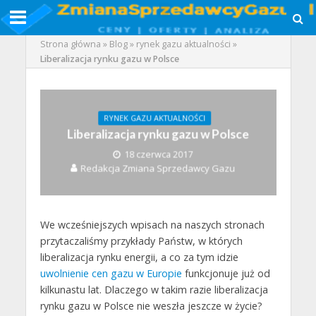
Strona główna
»
Blog
»
rynek gazu aktualności
»
Liberalizacja rynku gazu w Polsce
RYNEK GAZU AKTUALNOŚCI
Liberalizacja rynku gazu w Polsce
18 czerwca 2017
Redakcja Zmiana Sprzedawcy Gazu
We wcześniejszych wpisach na naszych stronach
przytaczaliśmy przykłady Państw, w których
liberalizacja rynku energii, a co za tym idzie
uwolnienie cen gazu w Europie
funkcjonuje już od
kilkunastu lat. Dlaczego w takim razie liberalizacja
rynku gazu w Polsce nie weszła jeszcze w życie?