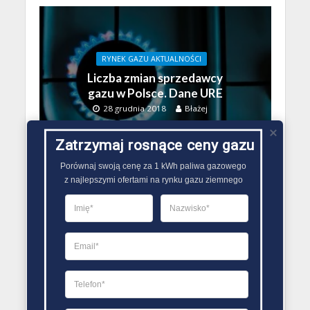
RYNEK GAZU AKTUALNOŚCI
Liczba zmian sprzedawcy
gazu w Polsce. Dane URE
28 grudnia 2018
Błażej
Zatrzymaj rosnące ceny gazu
Porównaj swoją cenę za 1 kWh paliwa gazowego

z najlepszymi ofertami na rynku gazu ziemnego
BEZ KATEGORII
RYNEK GAZU AKTUALNOŚCI
Wypowiedzenie umowy
sprzedaży gazu
12 stycznia 2018