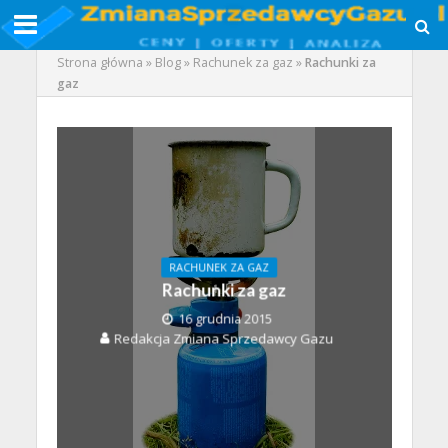
Strona główna
»
Blog
»
Rachunek za gaz
»
Rachunki za
gaz
RACHUNEK ZA GAZ
Rachunki za gaz
16 grudnia 2015
Redakcja Zmiana Sprzedawcy Gazu