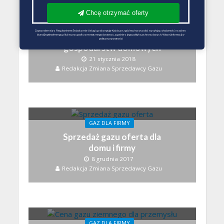
Chcę otrzymać oferty
GAZ DLA DOMU
GAZ DLA FIRMY
Zapoznałem się z Regulaminem Świadczenie Usług i go akceptuję Każdą ze zgód można wycofać wysyłając wiadomość na adres 
Promocja dla firm i
biuro@optimalenergy.pl lub w przypadku zewnętrznego dostawcy, zgodnie z jego polityką ochrony danych. Więcej informacji w 
polityce prywatności
gospodarstw domowych
21 stycznia 2018
Redakcja Zmiana Sprzedawcy Gazu
GAZ DLA FIRMY
Sprzedaż gazu oferta dla
domu i firmy
8 grudnia 2017
Redakcja Zmiana Sprzedawcy Gazu
GAZ DLA FIRMY