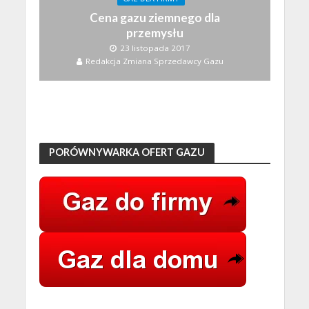
Cena gazu ziemnego dla
przemysłu
23 listopada 2017
Redakcja Zmiana Sprzedawcy Gazu
PORÓWNYWARKA OFERT GAZU