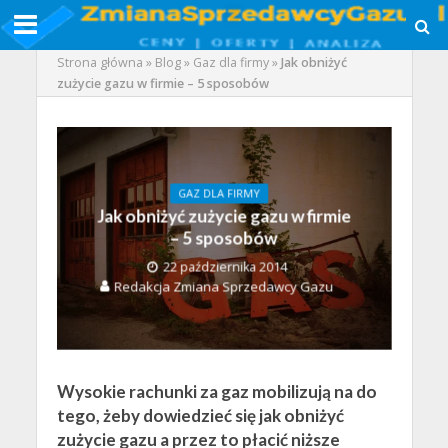
Strona główna
»
Blog
»
Gaz dla firmy
»
Jak obniżyć
zużycie gazu w firmie – 5 sposobów
GAZ DLA FIRMY
Jak obniżyć zużycie gazu w firmie
– 5 sposobów
22 października 2014
Redakcja Zmiana Sprzedawcy Gazu
Wysokie rachunki za gaz mobilizują na do
tego, żeby dowiedzieć się jak obniżyć
zużycie gazu a przez to płacić niższe