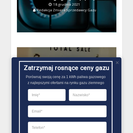
18 grudnia 2021
Redakcja Zmiana Sprzedawcy Gazu
Zatrzymaj rosnące ceny gazu
GAZ DLA DOMU
Gaz płynny a gaz z sieci
Porównaj swoją cenę za 1 kWh paliwa gazowego

gazowej
z najlepszymi ofertami na rynku gazu ziemnego
15 listopada 2021
Redakcja Zmiana Sprzedawcy Gazu