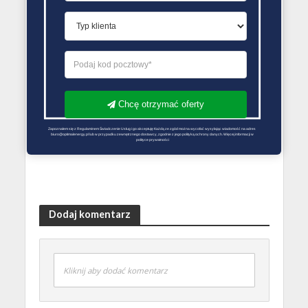
GAZ DLA DOMU
Gaz płynny dla domu
5 kwietnia 2021
Redakcja Zmiana Sprzedawcy Gazu
Chcę otrzymać oferty
Zapoznałem się z Regulaminem Świadczenie Usług i go akceptuję Każdą ze zgód można wycofać wysyłając wiadomość na adres 
biuro@optimalenergy.pl lub w przypadku zewnętrznego dostawcy, zgodnie z jego polityką ochrony danych. Więcej informacji w 
polityce prywatności
Dodaj komentarz
Kliknij aby dodać komentarz