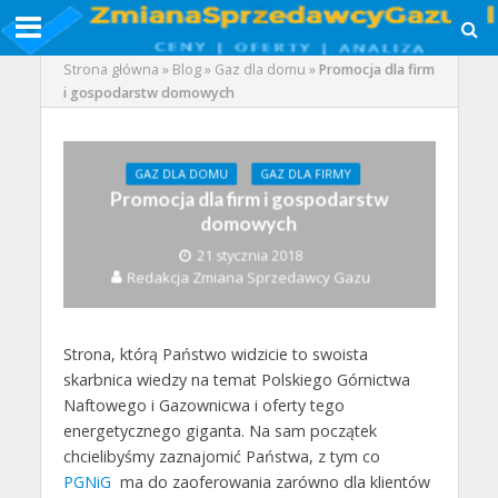
Strona główna
»
Blog
»
Gaz dla domu
»
Promocja dla firm
i gospodarstw domowych
GAZ DLA DOMU
GAZ DLA FIRMY
Promocja dla firm i gospodarstw
domowych
21 stycznia 2018
Redakcja Zmiana Sprzedawcy Gazu
Strona, którą Państwo widzicie to swoista
skarbnica wiedzy na temat Polskiego Górnictwa
Naftowego i Gazownicwa i oferty tego
energetycznego giganta. Na sam początek
chcielibyśmy zaznajomić Państwa, z tym co
PGNiG
ma do zaoferowania zarówno dla klientów