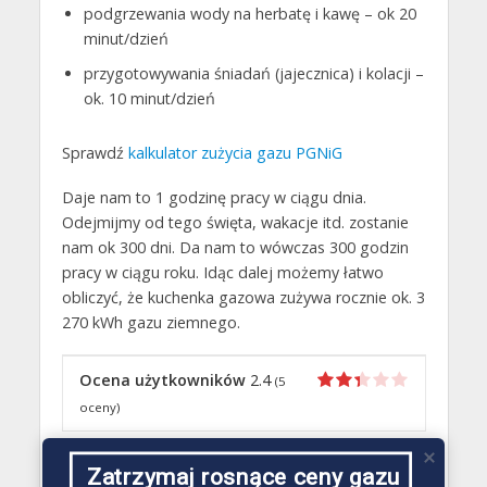
podgrzewania wody na herbatę i kawę – ok 20
minut/dzień
przygotowywania śniadań (jajecznica) i kolacji –
ok. 10 minut/dzień
Sprawdź
kalkulator zużycia gazu PGNiG
Daje nam to 1 godzinę pracy w ciągu dnia.
Odejmijmy od tego święta, wakacje itd. zostanie
nam ok 300 dni. Da nam to wówczas 300 godzin
pracy w ciągu roku. Idąc dalej możemy łatwo
obliczyć, że kuchenka gazowa zużywa rocznie ok. 3
270 kWh gazu ziemnego.
Ocena użytkowników
2.4
(
5
oceny)
Przeczytaj także
Zatrzymaj rosnące ceny gazu