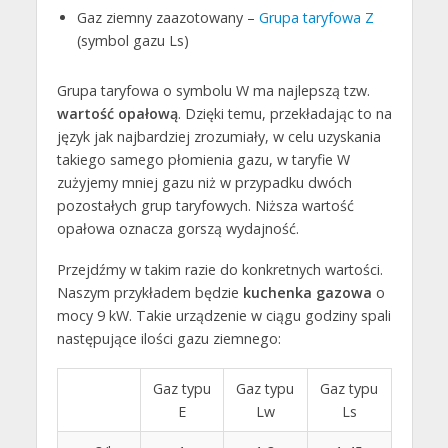
Gaz ziemny zaazotowany –
Grupa taryfowa Z
(symbol gazu Ls)
Grupa taryfowa o symbolu W ma najlepszą tzw.
wartość opałową
. Dzięki temu, przekładając to na
język jak najbardziej zrozumiały, w celu uzyskania
takiego samego płomienia gazu, w taryfie W
zużyjemy mniej gazu niż w przypadku dwóch
pozostałych grup taryfowych. Niższa wartość
opałowa oznacza gorszą wydajność.
Przejdźmy w takim razie do konkretnych wartości.
Naszym przykładem będzie
kuchenka gazowa
o
mocy 9 kW. Takie urządzenie w ciągu godziny spali
następujące ilości gazu ziemnego:
Gaz typu
Gaz typu
Gaz typu
E
Lw
Ls