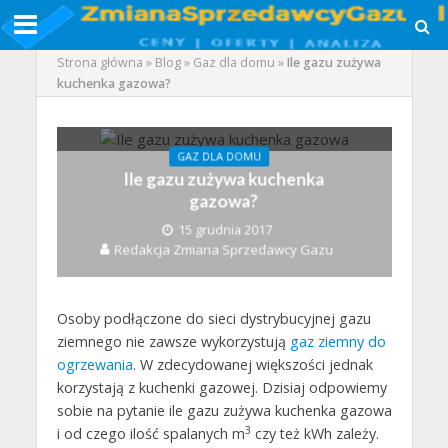
Strona główna
»
Blog
»
Gaz dla domu
»
Ile gazu zużywa
kuchenka gazowa?
GAZ DLA DOMU
Ile gazu zużywa kuchenka
gazowa?
15 grudnia 2017
Redakcja Zmiana Sprzedawcy Gazu
Osoby podłączone do sieci dystrybucyjnej gazu
ziemnego nie zawsze wykorzystują
gaz ziemny do
ogrzewania
. W zdecydowanej większości jednak
korzystają z kuchenki gazowej. Dzisiaj odpowiemy
sobie na pytanie ile gazu zużywa kuchenka gazowa
3
i od czego ilość spalanych m
czy też kWh zależy.