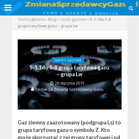
Strona główna
»
Blog
»
Taryfy gazowe
»
S-1.1do S-8
grupa taryfowa gazu – grupa Lw
TARYFY GAZOWE
S-1.1do S-8 grupa taryfowa gazu
– grupa Lw
26 stycznia 2015
Redakcja Zmiana Sprzedawcy Gazu
Gaz ziemny zaazotowany (podgrupa Ls) to
grupa taryfowa gazu o symbolu Z. Kto
może skorzystać z tej grupy taryfowej i od