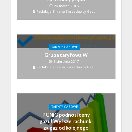
24 marca 2018
Redakcja Zmiana Sprzedawcy Gazu
TARYFY GAZOWE
Grupa taryfowa W
8 sierpnia 2017
Redakcja Zmiana Sprzedawcy Gazu
TARYFY GAZOWE
PGNiG podnosi ceny
gazu! Wyższe rachunki
za gaz od kolejnego