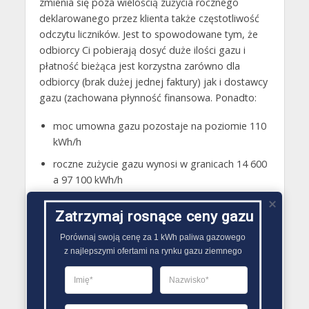
zmienia się poza wielością zużycia rocznego
deklarowanego przez klienta także częstotliwość
odczytu liczników. Jest to spowodowane tym, że
odbiorcy Ci pobierają dosyć duże ilości gazu i
płatność bieżąca jest korzystna zarówno dla
odbiorcy (brak dużej jednej faktury) jak i dostawcy
gazu (zachowana płynność finansowa. Ponadto:
moc umowna gazu pozostaje na poziomie 110
kWh/h
roczne zużycie gazu wynosi w granicach 14 600
a 97 100 kWh/h
ostatnia cyfra mówi nam o ilości okresów
Zatrzymaj rosnące ceny gazu
rozliczeniowych w ciągu roku
Porównaj swoją cenę za 1 kWh paliwa gazowego

z najlepszymi ofertami na rynku gazu ziemnego
Roczna
Moc
ilość
Wskaźnik
Grupa
umowna
umowna
nierównomierno