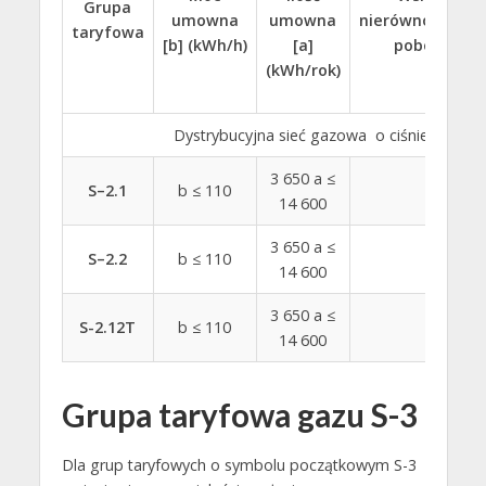
Grupa
umowna
umowna
nierównomierno
taryfowa
[b] (kWh/h)
[a]
poboru [c]
(kWh/rok)
Dystrybucyjna sieć gazowa o ciśnieniu do 
3 650 a ≤
S–2.1
b ≤ 110
–
14 600
3 650 a ≤
S–2.2
b ≤ 110
–
14 600
3 650 a ≤
S-2.12T
b ≤ 110
–
14 600
Grupa taryfowa gazu S-3
Dla grup taryfowych o symbolu początkowym S-3