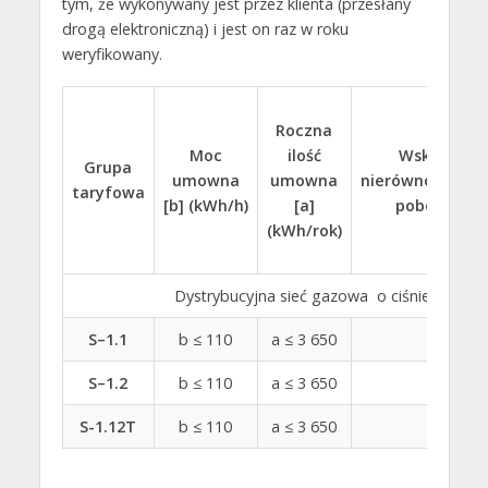
tym, że wykonywany jest przez klienta (przesłany
drogą elektroniczną) i jest on raz w roku
weryfikowany.
Roczna
Moc
ilość
Wskaźnik
Grupa
umowna
umowna
nierównomierno
taryfowa
[b] (kWh/h)
[a]
poboru [c]
(kWh/rok)
Dystrybucyjna sieć gazowa o ciśnieniu do 
S–1.1
b ≤ 110
a ≤ 3 650
–
S–1.2
b ≤ 110
a ≤ 3 650
–
S-1.12T
b ≤ 110
a ≤ 3 650
–