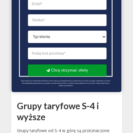
taryfowa
[b] (kWh/h)
[a]
poboru [c]
(kWh/rok)
Dystrybucyjna sieć gazowa o ciśnieniu do 
14 600 a ≤
S–3.6
b ≤ 110
–
97 100
14 600 a ≤
S–3.9
b ≤ 110
–
97 100
Chcę otrzymać oferty
14 600 a ≤
S-3.12T
b ≤ 110
–
Zapoznałem się z Regulaminem Świadczenie Usług i go akceptuję Każdą ze zgód można wycofać wysyłając wiadomość na adres 
biuro@optimalenergy.pl lub w przypadku zewnętrznego dostawcy, zgodnie z jego polityką ochrony danych. Więcej informacji w 
97 100
polityce prywatności
Grupy taryfowe S-4 i
wyższe
Grupy taryfowe od S-4 w górę są przeznaczone