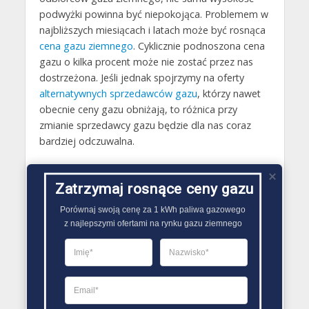
podwyżki powinna być niepokojąca. Problemem w
najbliższych miesiącach i latach może być rosnąca
cena gazu ziemnego
. Cyklicznie podnoszona cena
gazu o kilka procent może nie zostać przez nas
dostrzeżona. Jeśli jednak spojrzymy na oferty
alternatywnych sprzedawców gazu
, którzy nawet
obecnie ceny gazu obniżają, to różnica przy
zmianie sprzedawcy gazu będzie dla nas coraz
bardziej odczuwalna.
Dodatkowo podpisując nową umowę na dostawy
gazu ziemnego możemy w łatwy sposób
Zatrzymaj rosnące ceny gazu
zagwarantować sobie „zamrożenie” ceny gazu w
Porównaj swoją cenę za 1 kWh paliwa gazowego

trakcie obowiązywania umowy.
z najlepszymi ofertami na rynku gazu ziemnego
Ocena użytkowników
4.25
(
4
oceny)