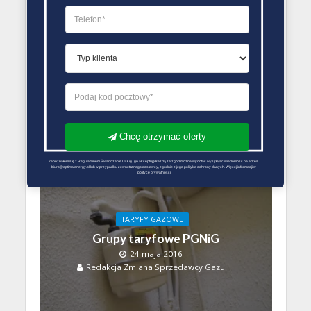
Przeczytaj także
TARYFY GAZOWE
Aktualna oferta
sprzedaży prądu
24 marca 2018
Redakcja Zmiana Sprzedawcy Gazu
Chcę otrzymać oferty
Zapoznałem się z Regulaminem Świadczenie Usług i go akceptuję Każdą ze zgód można wycofać wysyłając wiadomość na adres 
biuro@optimalenergy.pl lub w przypadku zewnętrznego dostawcy, zgodnie z jego polityką ochrony danych. Więcej informacji w 
polityce prywatności
TARYFY GAZOWE
Grupy taryfowe PGNiG
24 maja 2016
Redakcja Zmiana Sprzedawcy Gazu