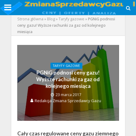
Strona główna
»
Blog
»
Taryfy gazowe
»
PGNiG podnosi
ceny gazu! Wyższe rachunki za gaz od kolejnego
miesiąca
TARYFY GAZOWE
PGNiG podnosi ceny gazu!
Wyższe rachunki za gaz od
kolejnego miesiąca
23 marca 2017
Redakcja Zmiana Sprzedawcy Gazu
Cały czas regulowane ceny gazu ziemnego