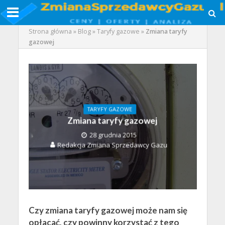
Strona główna
»
Blog
»
Taryfy gazowe
»
Zmiana taryfy
gazowej
TARYFY GAZOWE
Zmiana taryfy gazowej
28 grudnia 2015
Redakcja Zmiana Sprzedawcy Gazu
Czy zmiana taryfy gazowej może nam się
opłacać, czy powinny korzystać z tego