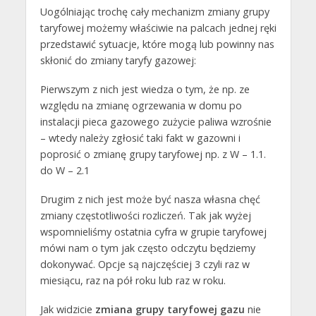
Uogólniając trochę cały mechanizm zmiany grupy
taryfowej możemy właściwie na palcach jednej ręki
przedstawić sytuacje, które mogą lub powinny nas
skłonić do zmiany taryfy gazowej:
Pierwszym z nich jest wiedza o tym, że np. ze
względu na zmianę ogrzewania w domu po
instalacji pieca gazowego zużycie paliwa wzrośnie
– wtedy należy zgłosić taki fakt w gazowni i
poprosić o zmianę grupy taryfowej np. z W – 1.1.
do W – 2.1
Drugim z nich jest może być nasza własna chęć
zmiany częstotliwości rozliczeń. Tak jak wyżej
wspomnieliśmy ostatnia cyfra w grupie taryfowej
mówi nam o tym jak często odczytu będziemy
dokonywać. Opcje są najczęściej 3 czyli raz w
miesiącu, raz na pół roku lub raz w roku.
Jak widzicie
zmiana grupy taryfowej gazu
nie