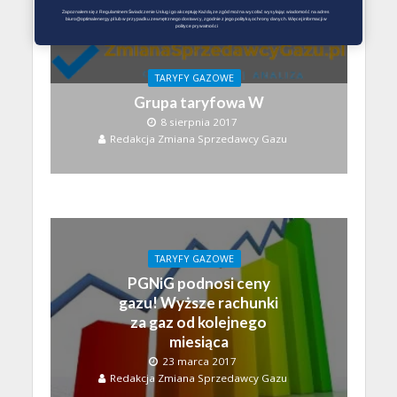
Zapoznałem się z Regulaminem Świadczenie Usług i go akceptuję Każdą ze zgód można wycofać wysyłając wiadomość na adres 
biuro@optimalenergy.pl lub w przypadku zewnętrznego dostawcy, zgodnie z jego polityką ochrony danych. Więcej informacji w 
polityce prywatności
TARYFY GAZOWE
Grupa taryfowa W
8 sierpnia 2017
Redakcja Zmiana Sprzedawcy Gazu
TARYFY GAZOWE
PGNiG podnosi ceny
gazu! Wyższe rachunki
za gaz od kolejnego
miesiąca
23 marca 2017
Redakcja Zmiana Sprzedawcy Gazu