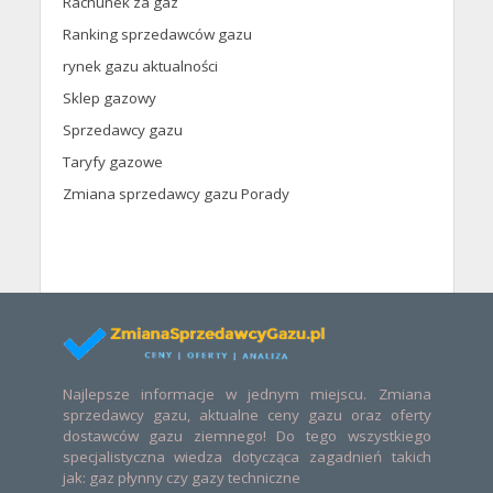
Rachunek za gaz
Ranking sprzedawców gazu
rynek gazu aktualności
Sklep gazowy
Sprzedawcy gazu
Taryfy gazowe
Zmiana sprzedawcy gazu Porady
Najlepsze informacje w jednym miejscu. Zmiana
sprzedawcy gazu, aktualne ceny gazu oraz oferty
dostawców gazu ziemnego! Do tego wszystkiego
specjalistyczna wiedza dotycząca zagadnień takich
jak: gaz płynny czy gazy techniczne