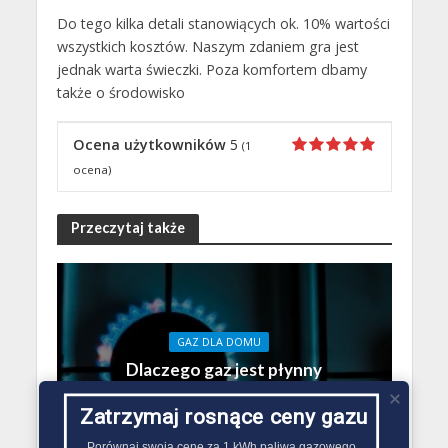
Do tego kilka detali stanowiących ok. 10% wartości
wszystkich kosztów. Naszym zdaniem gra jest
jednak warta świeczki. Poza komfortem dbamy
także o środowisko
Ocena użytkowników
5
(
1
ocena)
Przeczytaj także
GAZ DLA DOMU
Dlaczego gaz jest płynny
18 grudnia 2021
Redakcja Zmiana Sprzedawcy Gazu
Zatrzymaj rosnące ceny gazu
Porównaj swoją cenę za 1 kWh paliwa gazowego
