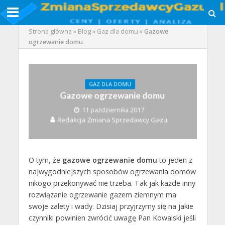
Strona główna
»
Blog
»
Gaz dla domu
»
Gazowe
ogrzewanie domu
GAZ DLA DOMU
Gazowe ogrzewanie domu
11 października 2017
Redakcja Zmiana Sprzedawcy Gazu
O tym, że
gazowe ogrzewanie domu
to jeden z
najwygodniejszych sposobów ogrzewania domów
nikogo przekonywać nie trzeba. Tak jak każde inny
rozwiązanie ogrzewanie gazem ziemnym ma
swoje zalety i wady. Dzisiaj przyjrzymy się na jakie
czynniki powinien zwrócić uwagę Pan Kowalski jeśli