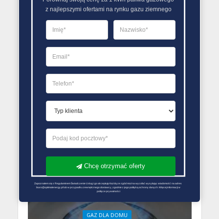
z najlepszymi ofertami na rynku gazu ziemnego
GAZ DLA DOMU
Gaz płynny a gaz z sieci
gazowej
15 listopada 2021
Redakcja Zmiana Sprzedawcy Gazu
Chcę otrzymać oferty
Zapoznałem się z Regulaminem Świadczenie Usług i go akceptuję Każdą ze zgód można wycofać wysyłając wiadomość na adres 
biuro@optimalenergy.pl lub w przypadku zewnętrznego dostawcy, zgodnie z jego polityką ochrony danych. Więcej informacji w 
polityce prywatności
GAZ DLA DOMU