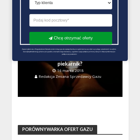
Redakcja Zmiana Sprzedawcy Gazu
Chcę otrzymać oferty
RACHUNEK ZA GAZ
Zapoznałem się z Regulaminem Świadczenie Usług i go akceptuję Każdą ze zgód można wycofać wysyłając wiadomość na adres 
biuro@optimalenergy.pl lub w przypadku zewnętrznego dostawcy, zgodnie z jego polityką ochrony danych. Więcej informacji w 
polityce prywatności
Ile gazu zużywa
piekarnik?
16 marca 2018
Redakcja Zmiana Sprzedawcy Gazu
PORÓWNYWARKA OFERT GAZU