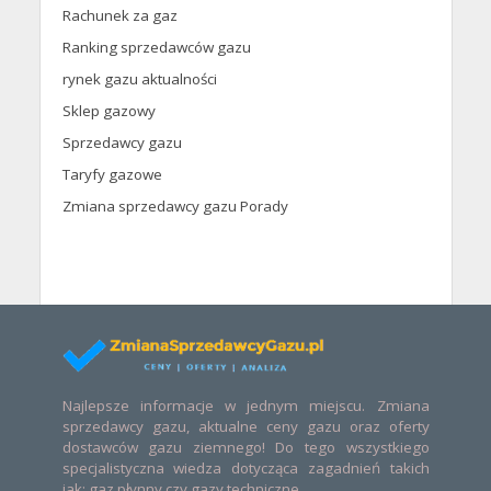
Rachunek za gaz
Ranking sprzedawców gazu
rynek gazu aktualności
Sklep gazowy
Sprzedawcy gazu
Taryfy gazowe
Zmiana sprzedawcy gazu Porady
Najlepsze informacje w jednym miejscu. Zmiana
sprzedawcy gazu, aktualne ceny gazu oraz oferty
dostawców gazu ziemnego! Do tego wszystkiego
specjalistyczna wiedza dotycząca zagadnień takich
jak: gaz płynny czy gazy techniczne