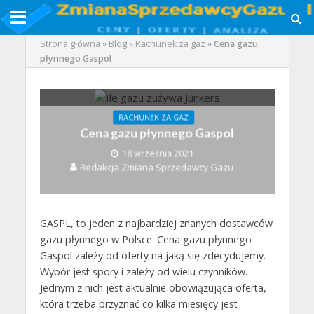
Strona główna
»
Blog
»
Rachunek za gaz
»
Cena gazu
płynnego Gaspol
RACHUNEK ZA GAZ
Cena gazu płynnego Gaspol
18 września 2021
Redakcja Zmiana Sprzedawcy Gazu
GASPL, to jeden z najbardziej znanych dostawców
gazu płynnego w Polsce. Cena gazu płynnego
Gaspol zależy od oferty na jaką się zdecydujemy.
Wybór jest spory i zależy od wielu czynników.
Jednym z nich jest aktualnie obowiązująca oferta,
która trzeba przyznać co kilka miesięcy jest