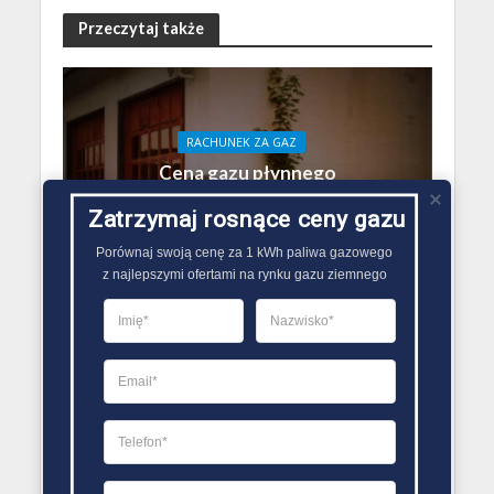
Przeczytaj także
RACHUNEK ZA GAZ
Cena gazu płynnego
2017
Zatrzymaj rosnące ceny gazu
27 lutego 2021
Redakcja Zmiana Sprzedawcy Gazu
Porównaj swoją cenę za 1 kWh paliwa gazowego

z najlepszymi ofertami na rynku gazu ziemnego
RACHUNEK ZA GAZ
Wydatki na gaz w
budżecie rodzinnym
20 marca 2018