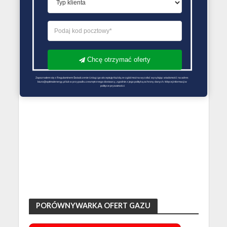
Chcę otrzymać oferty
Zapoznałem się z Regulaminem Świadczenie Usług i go akceptuję Każdą ze zgód można wycofać wysyłając wiadomość na adres 
biuro@optimalenergy.pl lub w przypadku zewnętrznego dostawcy, zgodnie z jego polityką ochrony danych. Więcej informacji w 
polityce prywatności
PORÓWNYWARKA OFERT GAZU