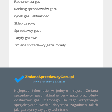
Rachunek za gaz
Ranking sprzedawców gazu
rynek gazu aktualności
Sklep gazowy
Sprzedawcy gazu
Taryfy gazowe
Zmiana sprzedawcy gazu Porady
Najlepsze informacje w jednym miejscu. Zmiana
sprzedawcy gazu, aktualne ceny gazu oraz oferty
dostawców gazu ziemnego! Do tego wszystkiego
specjalistyczna wiedza dotycząca zagadnień takich
jak: gaz płynny czy gazy techniczne