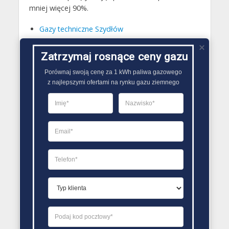
mniej więcej 90%.
Gazy techniczne Szydłów
Butle gazowe Szydłów
Zatrzymaj rosnące ceny gazu
Gaz płynny Szydłów
Porównaj swoją cenę za 1 kWh paliwa gazowego

LPG Szydłów
z najlepszymi ofertami na rynku gazu ziemnego
Dostawcy gazu Szydłów
PORÓWNYWARKA OFERT GAZU