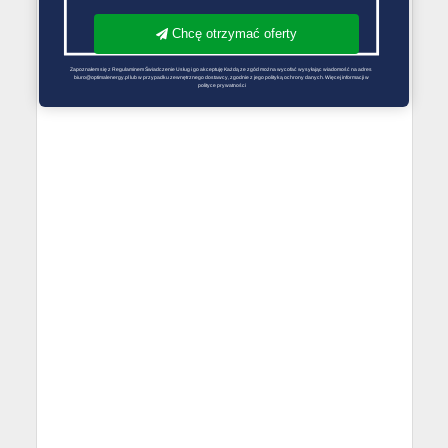
Chcę otrzymać oferty
Zapoznałem się z Regulaminem Świadczenie Usług i go akceptuję Każdą ze zgód można wycofać wysyłając wiadomość na adres 
biuro@optimalenergy.pl lub w przypadku zewnętrznego dostawcy, zgodnie z jego polityką ochrony danych. Więcej informacji w 
polityce prywatności