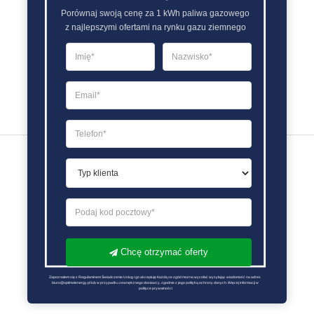
Porównaj swoją cenę za 1 kWh paliwa gazowego

z najlepszymi ofertami na rynku gazu ziemnego
Chcę otrzymać oferty
Zapoznałem się z Regulaminem Świadczenie Usług i go akceptuję Każdą ze zgód można wycofać wysyłając wiadomość na adres 
biuro@optimalenergy.pl lub w przypadku zewnętrznego dostawcy, zgodnie z jego polityką ochrony danych. Więcej informacji w 
polityce prywatności