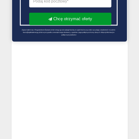
Chcę otrzymać oferty
Zapoznałem się z Regulaminem Świadczenie Usług i go akceptuję Każdą ze zgód można wycofać wysyłając wiadomość na adres 
biuro@optimalenergy.pl lub w przypadku zewnętrznego dostawcy, zgodnie z jego polityką ochrony danych. Więcej informacji w 
polityce prywatności