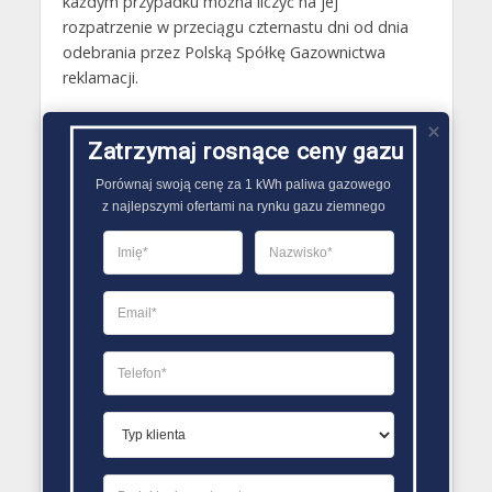
każdym przypadku można liczyć na jej
rozpatrzenie w przeciągu czternastu dni od dnia
odebrania przez Polską Spółkę Gazownictwa
reklamacji.
Gazy techniczne Myślibórz
Zatrzymaj rosnące ceny gazu
Butle gazowe Myślibórz
Porównaj swoją cenę za 1 kWh paliwa gazowego

Gaz płynny Myślibórz
z najlepszymi ofertami na rynku gazu ziemnego
LPG Myślibórz
Dostawcy gazu Myślibórz
PORÓWNYWARKA OFERT GAZU