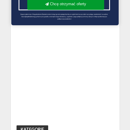
Chcę otrzymać oferty
Zapoznałem się z Regulaminem Świadczenie Usług i go akceptuję Każdą ze zgód można wycofać wysyłając wiadomość na adres 
biuro@optimalenergy.pl lub w przypadku zewnętrznego dostawcy, zgodnie z jego polityką ochrony danych. Więcej informacji w 
polityce prywatności
KATEGORIE