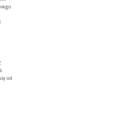
niego
i
ć
i
się od