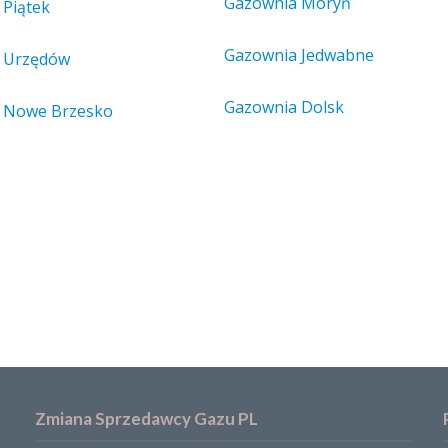
Gazownia Moryń
 Piątek
Gazownia Jedwabne
 Urzędów
Gazownia Dolsk
 Nowe Brzesko
Zmiana Sprzedawcy Gazu PL