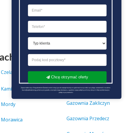
tach
 Czeladź
Gazownia Lubowidz
Chcę otrzymać oferty
Gazownia Otyń
 Kamionka
Zapoznałem się z Regulaminem Świadczenie Usług i go akceptuję Każdą ze zgód można wycofać wysyłając wiadomość na adres 
biuro@optimalenergy.pl lub w przypadku zewnętrznego dostawcy, zgodnie z jego polityką ochrony danych. Więcej informacji w 
polityce prywatności
Gazownia Zakliczyn
 Mordy
Gazownia Przedecz
 Morawica