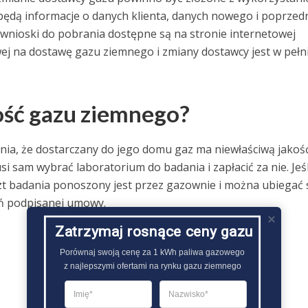
dą informacje o danych klienta, danych nowego i poprzed
wnioski do pobrania dostępne są na stronie internetowej
 na dostawę gazu ziemnego i zmiany dostawcy jest w pełn
ość gazu ziemnego?
ia, że dostarczany do jego domu gaz ma niewłaściwą jakoś
usi sam wybrać laboratorium do badania i zapłacić za nie. Jeśl
zt badania ponoszony jest przez gazownie i można ubiegać 
eń podpisanej umowy.
Zatrzymaj rosnące ceny gazu
Porównaj swoją cenę za 1 kWh paliwa gazowego

z najlepszymi ofertami na rynku gazu ziemnego