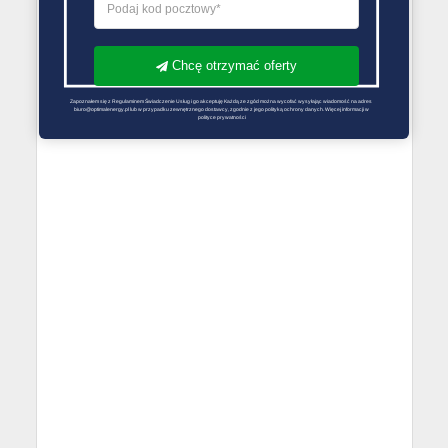
Chcę otrzymać oferty
Zapoznałem się z Regulaminem Świadczenie Usług i go akceptuję Każdą ze zgód można wycofać wysyłając wiadomość na adres 
biuro@optimalenergy.pl lub w przypadku zewnętrznego dostawcy, zgodnie z jego polityką ochrony danych. Więcej informacji w 
polityce prywatności