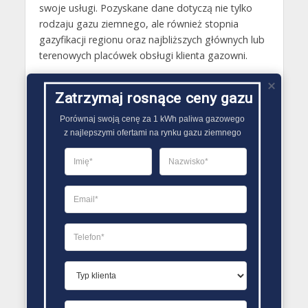
swoje usługi. Pozyskane dane dotyczą nie tylko
rodzaju gazu ziemnego, ale również stopnia
gazyfikacji regionu oraz najbliższych głównych lub
terenowych placówek obsługi klienta gazowni.
Gazy techniczne Morawica
Zatrzymaj rosnące ceny gazu
Butle gazowe Morawica
Porównaj swoją cenę za 1 kWh paliwa gazowego

Gaz płynny Morawica
z najlepszymi ofertami na rynku gazu ziemnego
LPG Morawica
Dostawcy gazu Morawica
PORÓWNYWARKA OFERT GAZU