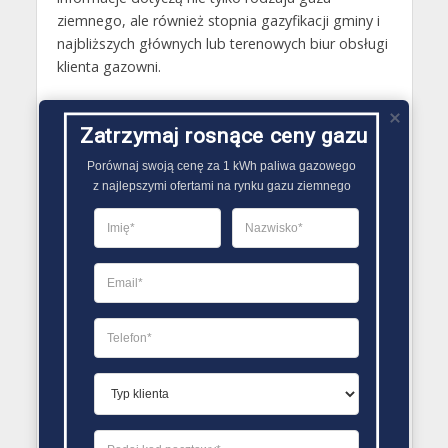
ziemnego, ale również stopnia gazyfikacji gminy i
najbliższych głównych lub terenowych biur obsługi
klienta gazowni.
Gazy techniczne Przedecz
Zatrzymaj rosnące ceny gazu
Butle gazowe Przedecz
Porównaj swoją cenę za 1 kWh paliwa gazowego

Gaz płynny Przedecz
z najlepszymi ofertami na rynku gazu ziemnego
LPG Przedecz
Dostawcy gazu Przedecz
PORÓWNYWARKA OFERT GAZU