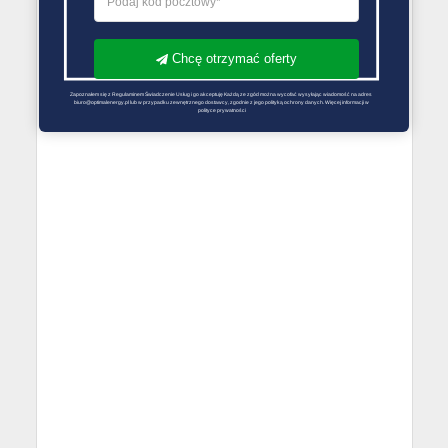
Chcę otrzymać oferty
Zapoznałem się z Regulaminem Świadczenie Usług i go akceptuję Każdą ze zgód można wycofać wysyłając wiadomość na adres 
biuro@optimalenergy.pl lub w przypadku zewnętrznego dostawcy, zgodnie z jego polityką ochrony danych. Więcej informacji w 
polityce prywatności