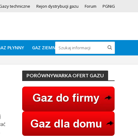
Gazy techniczne
Rejon dystrybucji gazu
Forum
PGNiG
GAZ PŁYNNY
GAZ ZIEMNY
PORÓWNYWARKA OFERT GAZU
j
wać
m