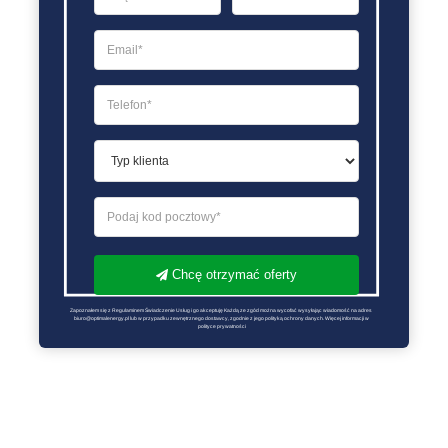
Chcę otrzymać oferty
Zapoznałem się z Regulaminem Świadczenie Usług i go akceptuję Każdą ze zgód można wycofać wysyłając wiadomość na adres 
biuro@optimalenergy.pl lub w przypadku zewnętrznego dostawcy, zgodnie z jego polityką ochrony danych. Więcej informacji w 
polityce prywatności