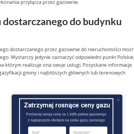
ykonania przyłącza przez gazownie.
zu dostarczanego do budynku
mnego dostarczanego przez gazownie do nieruchomości moż
o. Wystarczy jedynie zaznaczyć odpowiedni punkt Polskie
a którym realizuje ona swoje usługi. Pozyskane informacje
 gazyfikacji gminy i najbliższych głównych lub terenowych
Zatrzymaj rosnące ceny gazu
Porównaj swoją cenę za 1 kWh paliwa gazowego

z najlepszymi ofertami na rynku gazu ziemnego