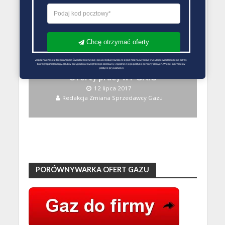
Chcę otrzymać oferty
Zapoznałem się z Regulaminem Świadczenie Usług i go akceptuję Każdą ze zgód można wycofać wysyłając wiadomość na adres 
BEZ KATEGORII
biuro@optimalenergy.pl lub w przypadku zewnętrznego dostawcy, zgodnie z jego polityką ochrony danych. Więcej informacji w 
polityce prywatności
Oferty pracy w PGNiG
12 lipca 2017
Redakcja Zmiana Sprzedawcy Gazu
PORÓWNYWARKA OFERT GAZU