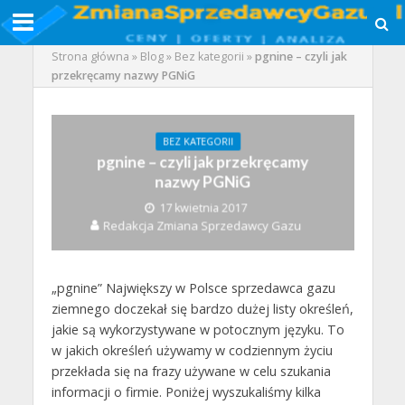
Strona główna
»
Blog
»
Bez kategorii
»
pgnine – czyli jak
przekręcamy nazwy PGNiG
BEZ KATEGORII
pgnine – czyli jak przekręcamy
nazwy PGNiG
17 kwietnia 2017
Redakcja Zmiana Sprzedawcy Gazu
„pgnine” Największy w Polsce sprzedawca gazu
ziemnego doczekał się bardzo dużej listy określeń,
jakie są wykorzystywane w potocznym języku. To
w jakich określeń używamy w codziennym życiu
przekłada się na frazy używane w celu szukania
informacji o firmie. Poniżej wyszukaliśmy kilka