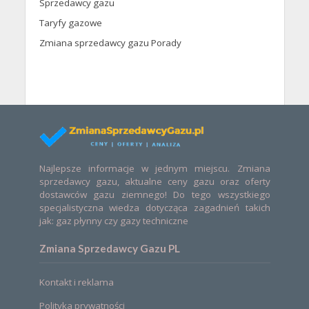
Sprzedawcy gazu
Taryfy gazowe
Zmiana sprzedawcy gazu Porady
Najlepsze informacje w jednym miejscu. Zmiana
sprzedawcy gazu, aktualne ceny gazu oraz oferty
dostawców gazu ziemnego! Do tego wszystkiego
specjalistyczna wiedza dotycząca zagadnień takich
jak: gaz płynny czy gazy techniczne
Zmiana Sprzedawcy Gazu PL
Kontakt i reklama
Polityka prywatności