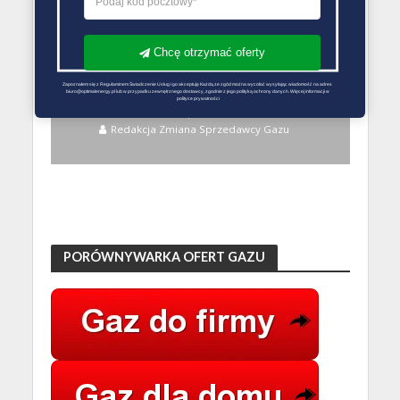
Chcę otrzymać oferty
BEZ KATEGORII
Zapoznałem się z Regulaminem Świadczenie Usług i go akceptuję Każdą ze zgód można wycofać wysyłając wiadomość na adres 
Oferty pracy w PGNiG
biuro@optimalenergy.pl lub w przypadku zewnętrznego dostawcy, zgodnie z jego polityką ochrony danych. Więcej informacji w 
polityce prywatności
12 lipca 2017
Redakcja Zmiana Sprzedawcy Gazu
PORÓWNYWARKA OFERT GAZU