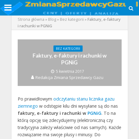
Strona główna
»
Blog
»
Bez kategorii
»
Faktury, e-faktury
i rachunki w PGNiG
BEZ KATEGORII
Faktury, e-faktury i rachunki w
PGNiG
5 kwietnia 2017
Redakcja Zmiana Sprzedawcy Gazu
Po prawidłowym
odczytaniu stanu licznika gazu
ziemnego
w odstępie kilu dni wysyłane są do nas
faktury, e-faktury i rachunki w
PGNiG
. To na
którą opcję się zdecydujemy (elektroniczną czy
tradycyjna zależy właściwie od nas samych). Każde
rozwiązanie ma swoje plusy i minusy. Do