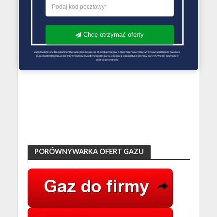
Chcę otrzymać oferty
Zapoznałem się z Regulaminem Świadczenie Usług i go akceptuję Każdą ze zgód można wycofać wysyłając wiadomość na adres 
biuro@optimalenergy.pl lub w przypadku zewnętrznego dostawcy, zgodnie z jego polityką ochrony danych. Więcej informacji w 
polityce prywatności
PORÓWNYWARKA OFERT GAZU