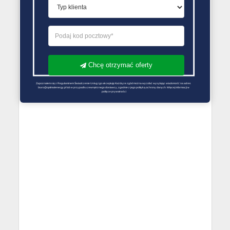
Chcę otrzymać oferty
Zapoznałem się z Regulaminem Świadczenie Usług i go akceptuję Każdą ze zgód można wycofać wysyłając wiadomość na adres 
biuro@optimalenergy.pl lub w przypadku zewnętrznego dostawcy, zgodnie z jego polityką ochrony danych. Więcej informacji w 
polityce prywatności