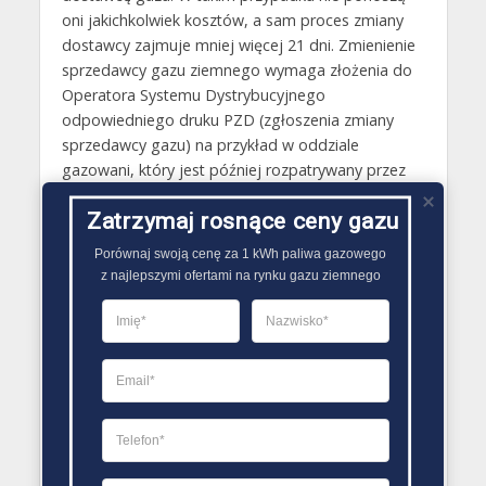
oni jakichkolwiek kosztów, a sam proces zmiany
dostawcy zajmuje mniej więcej 21 dni. Zmienienie
sprzedawcy gazu ziemnego wymaga złożenia do
Operatora Systemu Dystrybucyjnego
odpowiedniego druku PZD (zgłoszenia zmiany
sprzedawcy gazu) na przykład w oddziale
gazowani, który jest później rozpatrywany przez
nią. Wzór dokumentu można znaleźć jest z kolei na
Zatrzymaj rosnące ceny gazu
stronie gazowni.
Porównaj swoją cenę za 1 kWh paliwa gazowego

Gazy techniczne Grodzisk Wielkopolski
z najlepszymi ofertami na rynku gazu ziemnego
Butle gazowe Grodzisk Wielkopolski
Gaz płynny Grodzisk Wielkopolski
LPG Grodzisk Wielkopolski
Dostawcy gazu Grodzisk Wielkopolski
PORÓWNYWARKA OFERT GAZU