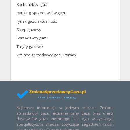
Rachunek za gaz
Ranking sprzedawców gazu
rynek gazu aktualności
Sklep gazowy
Sprzedawcy gazu
Taryfy gazowe
Zmiana sprzedawcy gazu Porady
Najlepsze informacje w jednym miejscu. Zmiana
sprzedawcy gazu, aktualne ceny gazu oraz oferty
dostawców gazu ziemnego! Do tego wszystkiego
specjalistyczna wiedza dotycząca zagadnień takich
jak: gaz płynny czy gazy techniczne