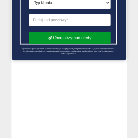
Chcę otrzymać oferty
Zapoznałem się z Regulaminem Świadczenie Usług i go akceptuję Każdą ze zgód można wycofać wysyłając wiadomość na adres 
biuro@optimalenergy.pl lub w przypadku zewnętrznego dostawcy, zgodnie z jego polityką ochrony danych. Więcej informacji w 
polityce prywatności