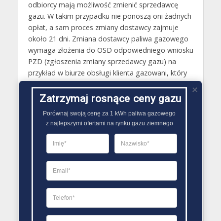
odbiorcy mają możliwość zmienić sprzedawcę
gazu. W takim przypadku nie ponoszą oni żadnych
opłat, a sam proces zmiany dostawcy zajmuje
około 21 dni. Zmiana dostawcy paliwa gazowego
wymaga złożenia do OSD odpowiedniego wniosku
PZD (zgłoszenia zmiany sprzedawcy gazu) na
przykład w biurze obsługi klienta gazowani, który
jest później rozpatrywany przez nią. Wzór druku
dostępny jest z kolei na stronie gazowni.
Zatrzymaj rosnące ceny gazu
Porównaj swoją cenę za 1 kWh paliwa gazowego

Gazy techniczne Ząbkowice Śląskie
z najlepszymi ofertami na rynku gazu ziemnego
Butle gazowe Ząbkowice Śląskie
Gaz płynny Ząbkowice Śląskie
LPG Ząbkowice Śląskie
Dostawcy gazu Ząbkowice Śląskie
PORÓWNYWARKA OFERT GAZU