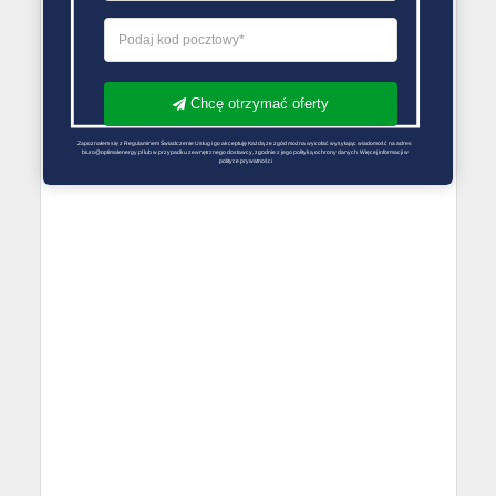
Chcę otrzymać oferty
Zapoznałem się z Regulaminem Świadczenie Usług i go akceptuję Każdą ze zgód można wycofać wysyłając wiadomość na adres 
biuro@optimalenergy.pl lub w przypadku zewnętrznego dostawcy, zgodnie z jego polityką ochrony danych. Więcej informacji w 
polityce prywatności