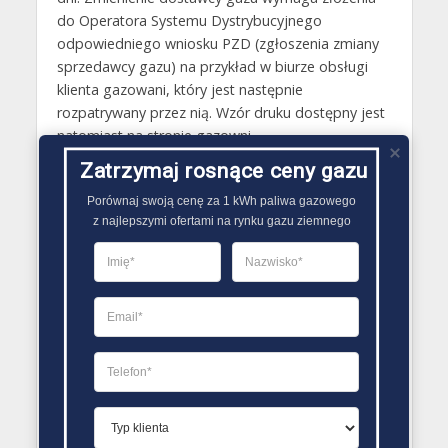
do Operatora Systemu Dystrybucyjnego
odpowiedniego wniosku PZD (zgłoszenia zmiany
sprzedawcy gazu) na przykład w biurze obsługi
klienta gazowani, który jest następnie
rozpatrywany przez nią. Wzór druku dostępny jest
natomiast na stronie gazowni.
Zatrzymaj rosnące ceny gazu
Gazy techniczne Kartuzy
Porównaj swoją cenę za 1 kWh paliwa gazowego

Butle gazowe Kartuzy
z najlepszymi ofertami na rynku gazu ziemnego
Gaz płynny Kartuzy
LPG Kartuzy
Dostawcy gazu Kartuzy
PORÓWNYWARKA OFERT GAZU