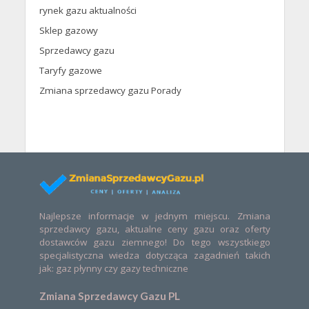
rynek gazu aktualności
Sklep gazowy
Sprzedawcy gazu
Taryfy gazowe
Zmiana sprzedawcy gazu Porady
Najlepsze informacje w jednym miejscu. Zmiana
sprzedawcy gazu, aktualne ceny gazu oraz oferty
dostawców gazu ziemnego! Do tego wszystkiego
specjalistyczna wiedza dotycząca zagadnień takich
jak: gaz płynny czy gazy techniczne
Zmiana Sprzedawcy Gazu PL