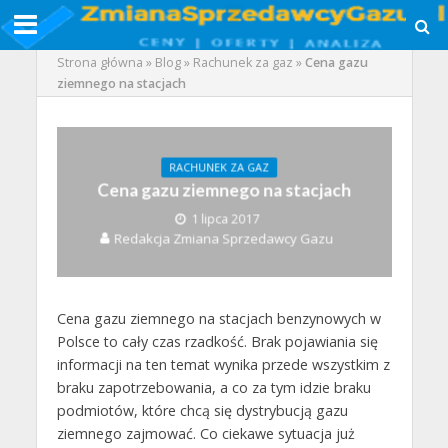
Strona główna
»
Blog
»
Rachunek za gaz
»
Cena gazu
ziemnego na stacjach
RACHUNEK ZA GAZ
Cena gazu ziemnego na stacjach
1 lipca 2017
Redakcja Zmiana Sprzedawcy Gazu
Cena gazu ziemnego na stacjach benzynowych w
Polsce to cały czas rzadkość. Brak pojawiania się
informacji na ten temat wynika przede wszystkim z
braku zapotrzebowania, a co za tym idzie braku
podmiotów, które chcą się dystrybucją gazu
ziemnego zajmować. Co ciekawe sytuacja już