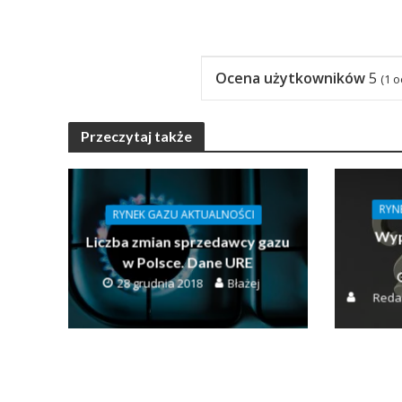
Ocena użytkowników
5
(
1
o
Przeczytaj także
RYN
RYNEK GAZU AKTUALNOŚCI
Wyp
Liczba zmian sprzedawcy gazu
w Polsce. Dane URE
28 grudnia 2018
Błażej
Reda