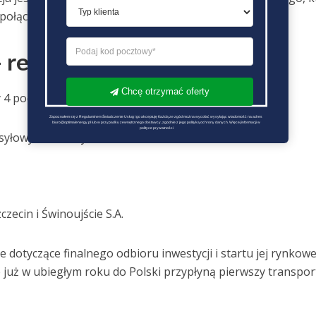
połączenie jej z sieciami innych państw.
 realizacja
Chcę otrzymać oferty
 4 podmioty:
Zapoznałem się z Regulaminem Świadczenie Usług i go akceptuję Każdą ze zgód można wycofać wysyłając wiadomość na adres 
biuro@optimalenergy.pl lub w przypadku zewnętrznego dostawcy, zgodnie z jego polityką ochrony danych. Więcej informacji w 
polityce prywatności
syłowych GAZ-System S.A.
zecin i Świnoujście S.A.
 dotyczące finalnego odbioru inwestycji i startu jej rynkowe
e już w ubiegłym roku do Polski przypłyną pierwszy transpor