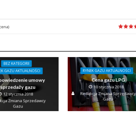
cena)
BEZ KATEGORII
RYNEK GAZU AKTUALNOŚCI
EK GAZU AKTUALNOŚCI
Cena gazu LPG
owiedzenie umowy
sprzedaży gazu
10 stycznia 2018
Redakcja Zmiana Sprzedawcy
12 stycznia 2018
Gazu
kcja Zmiana Sprzedawcy
Gazu