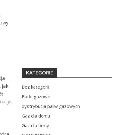
i
zowy
KATEGORIE
cja
 jak
Bez kategorii
0%
Butle gazowe
macje,
dystrybucja paliw gazowych
Gaz dla domu
Gaz dla firmy
tóra