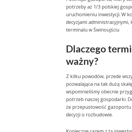
potrzeby aż 1/3 polskiej gosp
uruchomieniu inwestycji. W k
decyzjami administracyjnymi,
terminalu w Świnoujściu
Dlaczego termi
ważny?
Z kilku powodów, przede wsz
pozwalająca na tak dużą skal
wspomnieliśmy obecnie przyg
potrzeb naszej gospodarki. D
że przepustowość gazoportu 
decyzji o rozbudowie.
Konieczne razem z tą inwestyc