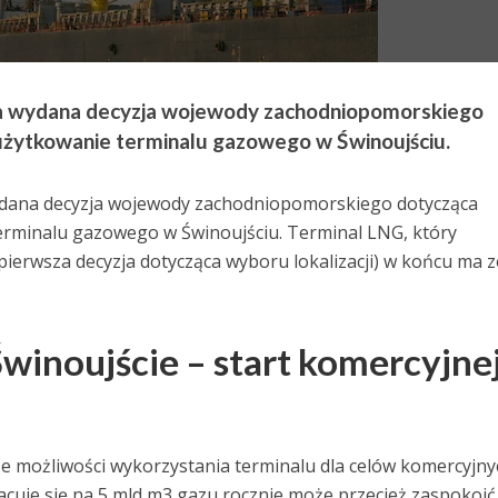
ła wydana decyzja wojewody zachodniopomorskiego
użytkowanie terminalu gazowego w Świnoujściu.
wydana decyzja wojewody zachodniopomorskiego dotycząca
erminalu gazowego w Świnoujściu. Terminal LNG, który
pierwsza decyzja dotycząca wyboru lokalizacji) w końcu ma 
winoujście – start komercyjne
ze możliwości wykorzystania terminalu dla celów komercyjny
acuje się na 5 mld m3 gazu rocznie może przecież zaspokoić