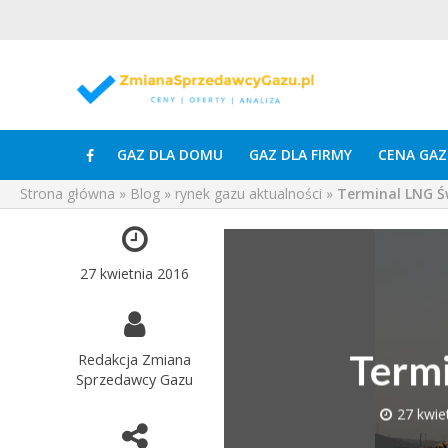
GAZ DLA DOMU
GAZ DLA FIRMY
CENA GAZ
Strona główna
»
Blog
»
rynek gazu aktualności
»
Terminal LNG Ś
27 kwietnia 2016
Termi
Redakcja Zmiana
Sprzedawcy Gazu
27 kwie