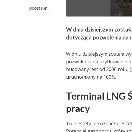
Udostępnij!
W dniu dzisiejszym zosta
dotycząca pozwolenia na 
W dniu dzisiejszym została 
pozwolenia na użytkowanie t
budowany jest od 2006 roku (
uruchomiony na 100%.
Terminal LNG Ś
pracy
To niestety nie oznacza jeszc
Potencjał gazoportu, który sz