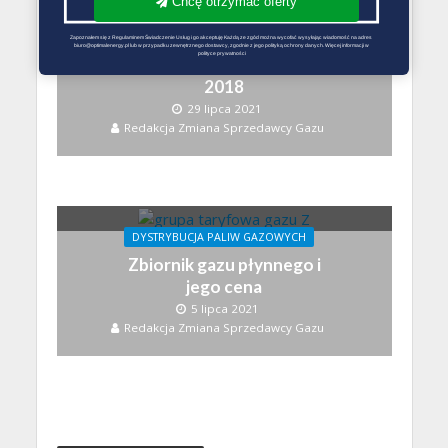
Chcę otrzymać oferty
DYSTRYBUCJA PALIW GAZOWYCH
Zapoznałem się z Regulaminem Świadczenie Usług i go akceptuję Każdą ze zgód można wycofać wysyłając wiadomość na adres 
biuro@optimalenergy.pl lub w przypadku zewnętrznego dostawcy, zgodnie z jego polityką ochrony danych. Więcej informacji w 
polityce prywatności
Cena gazu płynnego
2018
29 lipca 2021
Redakcja Zmiana Sprzedawcy Gazu
DYSTRYBUCJA PALIW GAZOWYCH
Zbiornik gazu płynnego i
jego cena
5 lipca 2021
Redakcja Zmiana Sprzedawcy Gazu