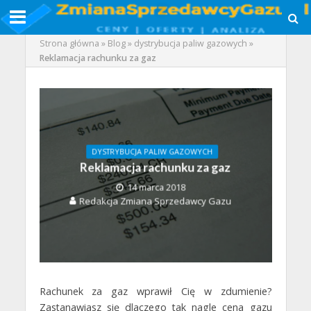
Strona główna
»
Blog
»
dystrybucja paliw gazowych
»
Reklamacja rachunku za gaz
DYSTRYBUCJA PALIW GAZOWYCH
Reklamacja rachunku za gaz
14 marca 2018
Redakcja Zmiana Sprzedawcy Gazu
Rachunek za gaz wprawił Cię w zdumienie?
Zastanawiasz się dlaczego tak nagle cena gazu