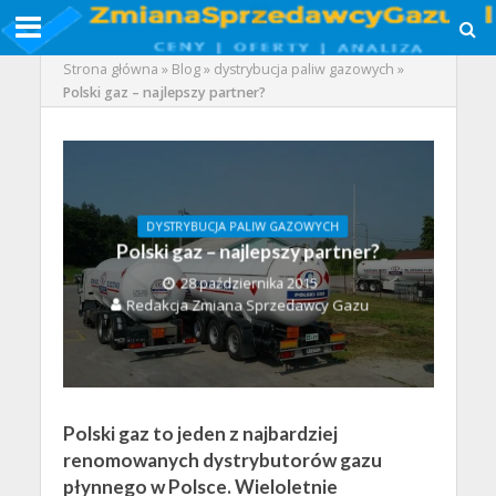
Strona główna
»
Blog
»
dystrybucja paliw gazowych
»
Polski gaz – najlepszy partner?
DYSTRYBUCJA PALIW GAZOWYCH
Polski gaz – najlepszy partner?
28 października 2015
Redakcja Zmiana Sprzedawcy Gazu
Polski gaz to jeden z najbardziej
renomowanych dystrybutorów gazu
płynnego w Polsce. Wieloletnie