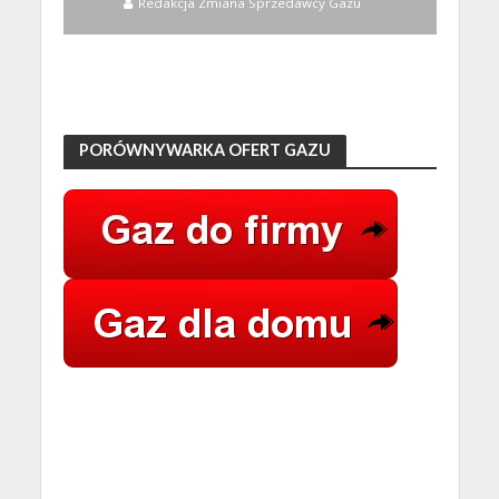
Redakcja Zmiana Sprzedawcy Gazu
PORÓWNYWARKA OFERT GAZU