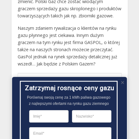
zmienić. Polski Gaz chce zostać wiodącym
graczem sprzedaży gazu skroplonego i produktów
towarzyszących takich jak np. zbiorniki gazowe.
Naszym zdaniem rywalizacja o klientów na rynku
gazu płynnego jest ciekawa. Innym dużym
graczem na tym rynku jest firma GASPOL, o której
także na naszych stronach możecie przeczytać.
GasPol jednak na rynek sprzedaży detalicznej już
wszedł… Jak będzie z Polskim Gazem?
Ocena użytkowników
0
(
0
Zatrzymaj rosnące ceny gazu
oceny)
Porównaj swoją cenę za 1 kWh paliwa gazowego

z najlepszymi ofertami na rynku gazu ziemnego
Przeczytaj także
DYSTRYBUCJA PALIW GAZOWYCH
Aktualna cena gazu