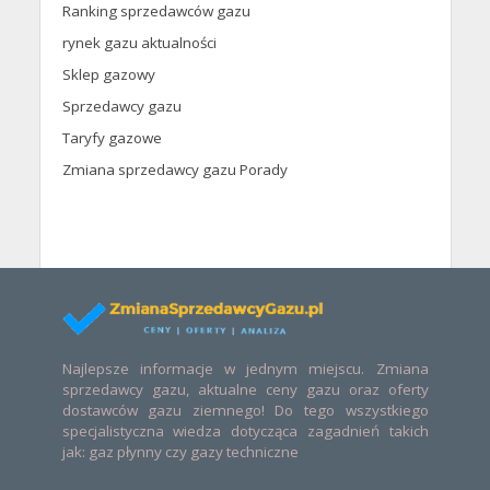
Ranking sprzedawców gazu
rynek gazu aktualności
Sklep gazowy
Sprzedawcy gazu
Taryfy gazowe
Zmiana sprzedawcy gazu Porady
Najlepsze informacje w jednym miejscu. Zmiana
sprzedawcy gazu, aktualne ceny gazu oraz oferty
dostawców gazu ziemnego! Do tego wszystkiego
specjalistyczna wiedza dotycząca zagadnień takich
jak: gaz płynny czy gazy techniczne