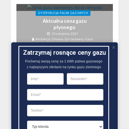
DYSTRYBUCJA PALIW GAZOWYCH
Aktualna cena gazu
płynnego
10 sierpnia 2021
Redakcja Zmiana Sprzedawcy Gazu
Zatrzymaj rosnące ceny gazu
Porównaj swoją cenę za 1 kWh paliwa gazowego

z najlepszymi ofertami na rynku gazu ziemnego
DYSTRYBUCJA PALIW GAZOWYCH
Cena gazu płynnego
2018
29 lipca 2021
Redakcja Zmiana Sprzedawcy Gazu
DYSTRYBUCJA PALIW GAZOWYCH