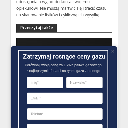
udostępniają wgląd do konta swojemu
opiekunowi. Nie muszą martwić się i tracić czasu
na skanowanie listków i cykliczną ich wysyłkę
Przeczytaj także
BEZ KATEGORII
Zatrzymaj rosnące ceny gazu
RYNEK GAZU AKTUALNOŚCI
Porównaj swoją cenę za 1 kWh paliwa gazowego

Wypowiedzenie umowy
z najlepszymi ofertami na rynku gazu ziemnego
sprzedaży gazu
12 stycznia 2018
Redakcja Zmiana Sprzedawcy Gazu
BEZ KATEGORII