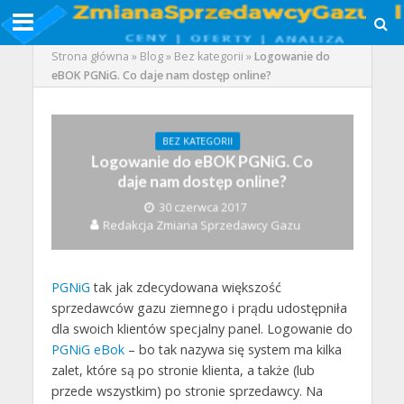
Strona główna
»
Blog
»
Bez kategorii
»
Logowanie do
eBOK PGNiG. Co daje nam dostęp online?
BEZ KATEGORII
Logowanie do eBOK PGNiG. Co
daje nam dostęp online?
30 czerwca 2017
Redakcja Zmiana Sprzedawcy Gazu
PGNiG
tak jak zdecydowana większość
sprzedawców gazu ziemnego i prądu udostępniła
dla swoich klientów specjalny panel. Logowanie do
PGNiG eBok
– bo tak nazywa się system ma kilka
zalet, które są po stronie klienta, a także (lub
przede wszystkim) po stronie sprzedawcy. Na