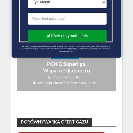
Ile prądu zużywa dom?
12 stycznia 2018
Redakcja Zmiana Sprzedawcy Gazu
Chcę otrzymać oferty
Zapoznałem się z Regulaminem Świadczenie Usług i go akceptuję Każdą ze zgód można wycofać wysyłając wiadomość na adres 
biuro@optimalenergy.pl lub w przypadku zewnętrznego dostawcy, zgodnie z jego polityką ochrony danych. Więcej informacji w 
polityce prywatności
BEZ KATEGORII
PGNiG Superliga.
Wsparcie dla sportu
15 czerwca 2017
Redakcja Zmiana Sprzedawcy Gazu
PORÓWNYWARKA OFERT GAZU