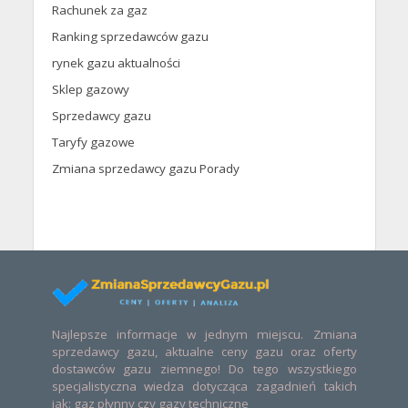
Rachunek za gaz
Ranking sprzedawców gazu
rynek gazu aktualności
Sklep gazowy
Sprzedawcy gazu
Taryfy gazowe
Zmiana sprzedawcy gazu Porady
Najlepsze informacje w jednym miejscu. Zmiana
sprzedawcy gazu, aktualne ceny gazu oraz oferty
dostawców gazu ziemnego! Do tego wszystkiego
specjalistyczna wiedza dotycząca zagadnień takich
jak: gaz płynny czy gazy techniczne