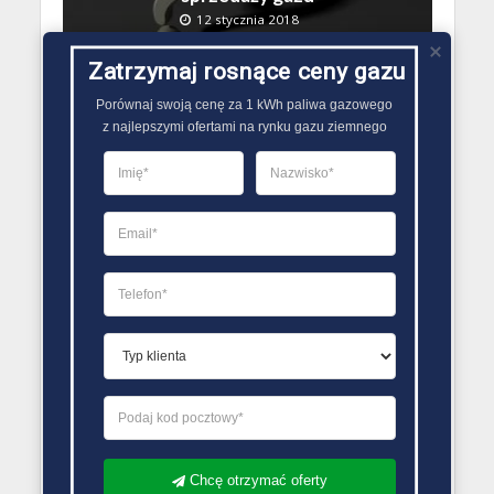
12 stycznia 2018
Redakcja Zmiana Sprzedawcy Gazu
Zatrzymaj rosnące ceny gazu
Porównaj swoją cenę za 1 kWh paliwa gazowego

z najlepszymi ofertami na rynku gazu ziemnego
BEZ KATEGORII
Ile prądu zużywa dom?
12 stycznia 2018
Redakcja Zmiana Sprzedawcy Gazu
BEZ KATEGORII
Oferty pracy w PGNiG
12 lipca 2017
Chcę otrzymać oferty