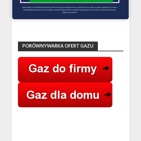
Redakcja Zmiana Sprzedawcy Gazu
Zapoznałem się z Regulaminem Świadczenie Usług i go akceptuję Każdą ze zgód można wycofać wysyłając wiadomość na adres 
biuro@optimalenergy.pl lub w przypadku zewnętrznego dostawcy, zgodnie z jego polityką ochrony danych. Więcej informacji w 
polityce prywatności
PORÓWNYWARKA OFERT GAZU