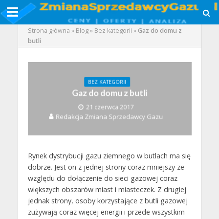
Strona główna
»
Blog
»
Bez kategorii
»
Gaz do domu z
butli
BEZ KATEGORII
Gaz do domu z butli
21 czerwca 2017
Redakcja Zmiana Sprzedawcy Gazu
Rynek dystrybucji gazu ziemnego w butlach ma się
dobrze. Jest on z jednej strony coraz mniejszy ze
względu do dołączenie do sieci gazowej coraz
większych obszarów miast i miasteczek. Z drugiej
jednak strony, osoby korzystające z butli gazowej
zużywają coraz więcej energii i przede wszystkim