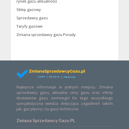
rynek gazu aktualności
Sklep gazowy
Sprzedawcy gazu
Taryfy gazowe
Zmiana sprzedawcy gazu Porady
Najlepsze informacje w jednym miejscu. Zmiana
sprzedawcy gazu, aktualne ceny gazu oraz oferty
dostawców gazu ziemnego! Do tego wszystkiego
specjalistyczna wiedza dotycząca zagadnień takich
jak: gaz płynny czy gazy techniczne
Zmiana Sprzedawcy Gazu PL