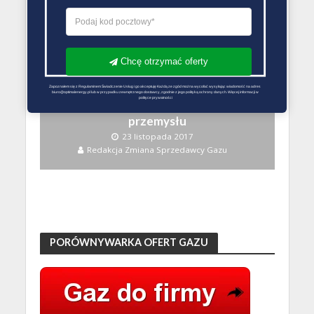
Redakcja Zmiana Sprzedawcy Gazu
Chcę otrzymać oferty
GAZ DLA FIRMY
Zapoznałem się z Regulaminem Świadczenie Usług i go akceptuję Każdą ze zgód można wycofać wysyłając wiadomość na adres 
biuro@optimalenergy.pl lub w przypadku zewnętrznego dostawcy, zgodnie z jego polityką ochrony danych. Więcej informacji w 
polityce prywatności
Cena gazu ziemnego dla
przemysłu
23 listopada 2017
Redakcja Zmiana Sprzedawcy Gazu
PORÓWNYWARKA OFERT GAZU