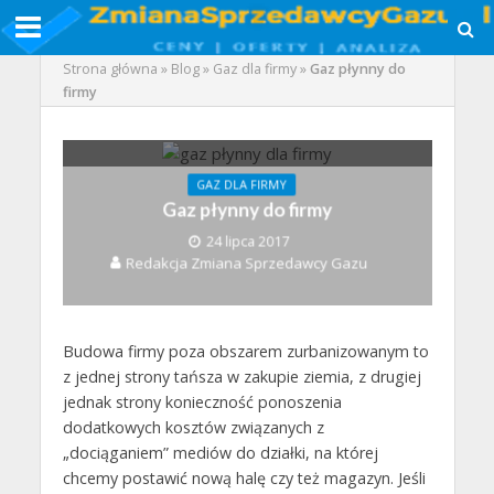
Strona główna
»
Blog
»
Gaz dla firmy
»
Gaz płynny do
firmy
GAZ DLA FIRMY
Gaz płynny do firmy
24 lipca 2017
Redakcja Zmiana Sprzedawcy Gazu
Budowa firmy poza obszarem zurbanizowanym to
z jednej strony tańsza w zakupie ziemia, z drugiej
jednak strony konieczność ponoszenia
dodatkowych kosztów związanych z
„dociąganiem” mediów do działki, na której
chcemy postawić nową halę czy też magazyn. Jeśli