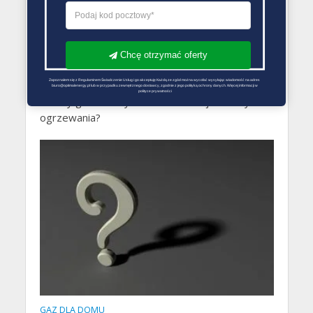
Tańszy gaz ziemny dla domu
28 kwietnia 2015
Redakcja Zmiana Sprzedawcy Gazu
Chcę otrzymać oferty
Szczególnie w okresie zimowych chcemy mieć
Zapoznałem się z Regulaminem Świadczenie Usług i go akceptuję Każdą ze zgód można wycofać wysyłając wiadomość na adres 
możliwość obniżenia rachunków za gaz. Czy
biuro@optimalenergy.pl lub w przypadku zewnętrznego dostawcy, zgodnie z jego polityką ochrony danych. Więcej informacji w 
polityce prywatności
tańszy gaz ziemny mocno zredukuje koszty
ogrzewania?
GAZ DLA DOMU