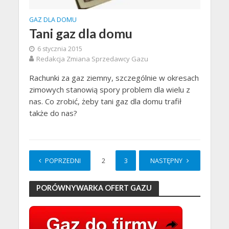
GAZ DLA DOMU
Tani gaz dla domu
6 stycznia 2015
Redakcja Zmiana Sprzedawcy Gazu
Rachunki za gaz ziemny, szczególnie w okresach
zimowych stanowią spory problem dla wielu z
nas. Co zrobić, żeby tani gaz dla domu trafił
także do nas?
POPRZEDNI
1
2
3
4
NASTĘPNY
PORÓWNYWARKA OFERT GAZU