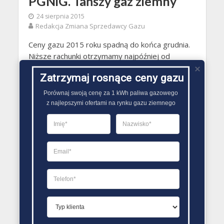
PGNiG. Tańszy gaz ziemny
24 sierpnia 2015
Redakcja Zmiana Sprzedawcy Gazu
Ceny gazu 2015 roku spadną do końca grudnia.
Niższe rachunki otrzymamy najpóźniej od
października. PGNiG ma 45 dni na obniżenie cen
Zatrzymaj rosnące ceny gazu
gazu ziemnego
Porównaj swoją cenę za 1 kWh paliwa gazowego

z najlepszymi ofertami na rynku gazu ziemnego
GAZ DLA DOMU