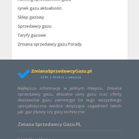
rynek gazu aktualności
Sklep gazowy
Sprzedawcy gazu
Taryfy gazowe
Zmiana sprzedawcy gazu Porady
Najlepsze informacje w jednym miejscu. Zmiana
sprzedawcy gazu, aktualne ceny gazu oraz oferty
dostawców gazu ziemnego! Do tego wszystkiego
specjalistyczna wiedza dotycząca zagadnień takich
jak: gaz płynny czy gazy techniczne
Zmiana Sprzedawcy Gazu PL