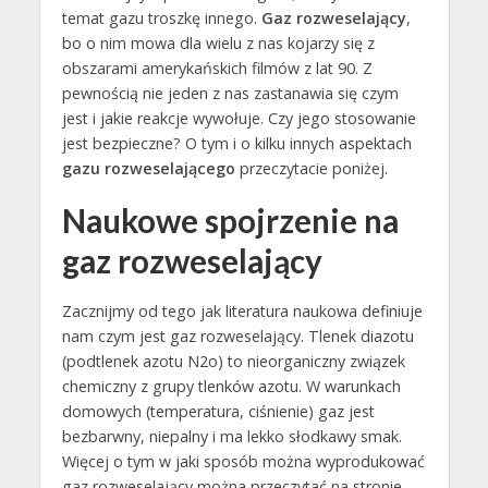
temat gazu troszkę innego.
Gaz rozweselający
,
bo o nim mowa dla wielu z nas kojarzy się z
obszarami amerykańskich filmów z lat 90. Z
pewnością nie jeden z nas zastanawia się czym
jest i jakie reakcje wywołuje. Czy jego stosowanie
jest bezpieczne? O tym i o kilku innych aspektach
gazu rozweselającego
przeczytacie poniżej.
Naukowe spojrzenie na
gaz rozweselający
Zacznijmy od tego jak literatura naukowa definiuje
nam czym jest gaz rozweselający. Tlenek diazotu
(podtlenek azotu N2o) to nieorganiczny związek
chemiczny z grupy tlenków azotu. W warunkach
domowych (temperatura, ciśnienie) gaz jest
bezbarwny, niepalny i ma lekko słodkawy smak.
Więcej o tym w jaki sposób można wyprodukować
gaz rozweselający można przeczytać na stronie