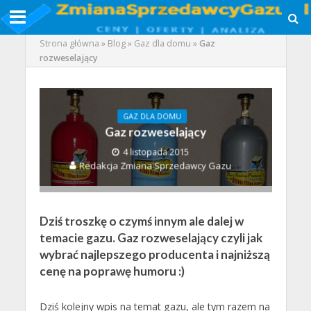
Strona główna
»
Blog
»
Gaz dla domu
»
Gaz
rozweselający
GAZ DLA DOMU
Gaz rozweselający
4 listopada 2015
Redakcja Zmiana Sprzedawcy Gazu
Dziś troszkę o czymś innym ale dalej w
temacie gazu. Gaz rozweselający czyli jak
wybrać najlepszego producenta i najniższą
cenę na poprawę humoru :)
Dziś kolejny wpis na temat gazu, ale tym razem na