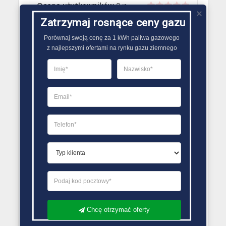
Ocena użytkowników
0
(
0
oceny)
Zatrzymaj rosnące ceny gazu
Porównaj swoją cenę za 1 kWh paliwa gazowego

Przeczytaj także
z najlepszymi ofertami na rynku gazu ziemnego
GAZ DLA DOMU
Dlaczego gaz jest płynny
18 grudnia 2021
Redakcja Zmiana Sprzedawcy Gazu
Chcę otrzymać oferty