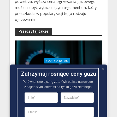
powietrza, wyższa cena ogrzewania gazowego
może nie być wytaczającym argumentem, który
przeszkodzi w popularyzacji tego rodzaju
ogrzewania.
Przeczytaj także
GAZ DLA DOMU
Dlaczego gaz jest płynny
Zatrzymaj rosnące ceny gazu
18 grudnia 2021
Redakcja Zmiana Sprzedawcy Gazu
Porównaj swoją cenę za 1 kWh paliwa gazowego

z najlepszymi ofertami na rynku gazu ziemnego