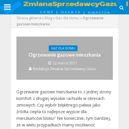
Strona główna
»
Blog
»
Gaz dla domu
»
Ogrzewanie
gazowe mieszkania
GAZ DLA DOMU
Ogrzewanie gazowe mieszkania
22 marca 2017
Redakcja Zmiana Sprzedawcy Gazu
Ogrzewanie gazowe mieszkania to z jednej strony
komfort z drugiej wysokie rachunki w okresach
zimowych. Czy wybór błękitnego paliwa jako
źródła ciepła to najlepsze wyjście dla
mieszkańców bloku? Nie koniecznie, tym bardziej,
że w wielu przypadkach mamy możliwość