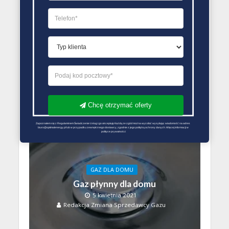
GAZ DLA DOMU
Gaz płynny a gaz z sieci
gazowej
15 listopada 2021
Redakcja Zmiana Sprzedawcy Gazu
Chcę otrzymać oferty
Zapoznałem się z Regulaminem Świadczenie Usług i go akceptuję Każdą ze zgód można wycofać wysyłając wiadomość na adres 
biuro@optimalenergy.pl lub w przypadku zewnętrznego dostawcy, zgodnie z jego polityką ochrony danych. Więcej informacji w 
polityce prywatności
GAZ DLA DOMU
Gaz płynny dla domu
5 kwietnia 2021
Redakcja Zmiana Sprzedawcy Gazu