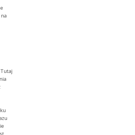
ze
 na
 Tutaj
nia
z
iku
razu
ie
st