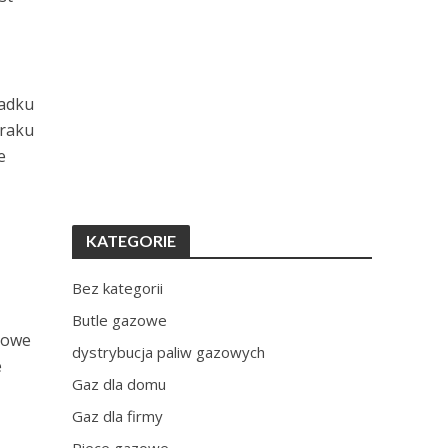
padku
braku
e
KATEGORIE
Bez kategorii
Butle gazowe
zowe
dystrybucja paliw gazowych
e
Gaz dla domu
Gaz dla firmy