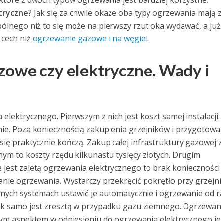
które z dwóch typów ogrzewania jest bardziej korzystne:
tryczne
? Jak się za chwile okaże oba typy ogrzewania mają 
ólnego niż to się może na pierwszy rzut oka wydawać, a już
 cech niż
ogrzewanie gazowe i na węgiel
.
owe czy elektryczne. Wady i
elektrycznego. Pierwszym z nich jest koszt samej instalacji.
ie. Poza koniecznością zakupienia grzejników i przygotowa
się praktycznie kończą. Zakup całej infrastruktury gazowej 
ym to koszty rzędu kilkunastu tysięcy złotych. Drugim
e jest zaletą ogrzewania elektrycznego to brak konieczności
nie ogrzewania. Wystarczy przekręcić pokrętło przy grzejn
nych systemach ustawić je automatycznie i ogrzewanie od 
ak samo jest zresztą w przypadku gazu ziemnego. Ogrzewan
 aspektem w odniesieniu do ogrzewania elektrycznego je