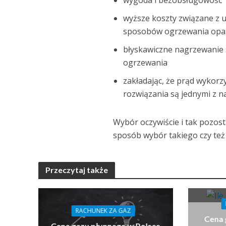
wygoda i bezobsługowość
wyższe koszty związane z u
sposobów ogrzewania opart
błyskawiczne nagrzewanie 
ogrzewania
zakładając, że prąd wykor
rozwiązania są jednymi z n
Wybór oczywiście i tak pozos
sposób wybór takiego czy też 
Przeczytaj także
RACHUNEK ZA GAZ
Cena 
Cena gazu płynnego w Polsce