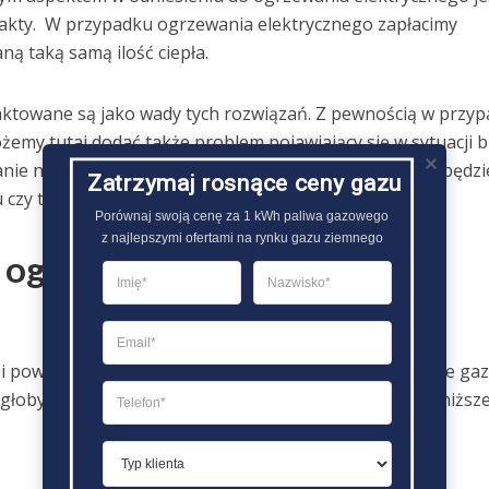
ą fakty. W przypadku ogrzewania elektrycznego zapłacimy
ą taką samą ilość ciepła.
aktowane są jako wady tych rozwiązań. Z pewnością w przy
emy tutaj dodać także problem pojawiający się w sytuacji 
stanie nam prąd to poza brakiem dostępu do światła nie będzi
Zatrzymaj rosnące ceny gazu
czy też mieszkania.
Porównaj swoją cenę za 1 kWh paliwa gazowego

z najlepszymi ofertami na rynku gazu ziemnego
 ogrzewania gazowego i
 i powoduje, że odpowiedź na pytanie, które ogrzewanie ga
mogłoby pozostać bez odpowiedzi? Przede wszystkim poniższ