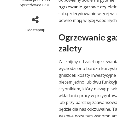
odpowiemy sobie na pytanie, 
Sprzedawcy Gazu
ogrzewanie gazowe czy elek
sobą zdecydowanie więcej wsp
pewno mają więcej wspólnych
Udostępnij!
Ogrzewanie gaz
zalety
Zacznijmy od zalet ogrzewania 
wychodzi ono bardzo korzystn
gniazdek koszty inwestycyjne 
piecem jedno lub dwu funkcyjn
czynnikiem, który niewątpliwi
wkładania pracy w przygotowa
lub przy bardziej zaawansowa
będzie dla nas odczuwalne. T
gazowe poza tym wspomnianym