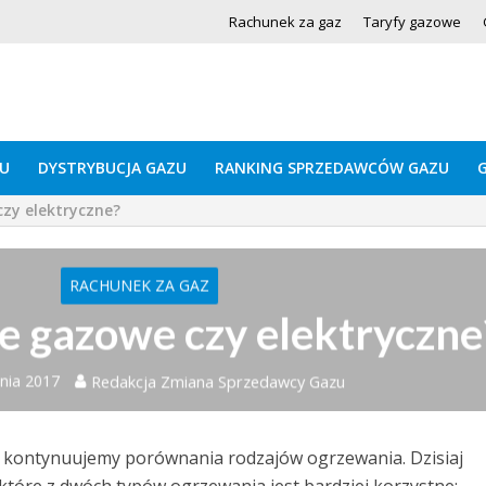
Rachunek za gaz
Taryfy gazowe
U
DYSTRYBUCJA GAZU
RANKING SPRZEDAWCÓW GAZU
zy elektryczne?
RACHUNEK ZA GAZ
 gazowe czy elektryczne
nia 2017
Redakcja Zmiana Sprzedawcy Gazu
kontynuujemy porównania rodzajów ogrzewania. Dzisiaj