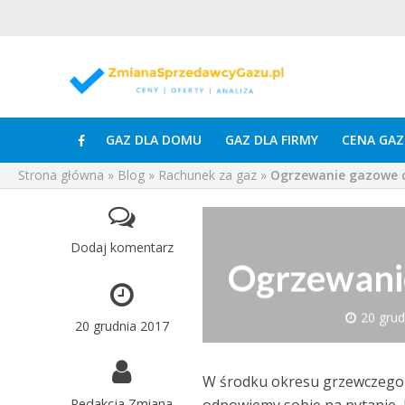
GAZ DLA DOMU
GAZ DLA FIRMY
CENA GAZ
Strona główna
»
Blog
»
Rachunek za gaz
»
Ogrzewanie gazowe c
Dodaj komentarz
Ogrzewanie
20 grud
20 grudnia 2017
W środku okresu grzewczego 
Redakcja Zmiana