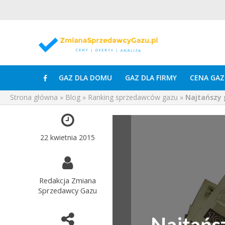
GAZ DLA DOMU
GAZ DLA FIRMY
CENA GAZ
Strona główna
»
Blog
»
Ranking sprzedawców gazu
»
Najtańszy 
22 kwietnia 2015
Redakcja Zmiana
Sprzedawcy Gazu
Najtańsz