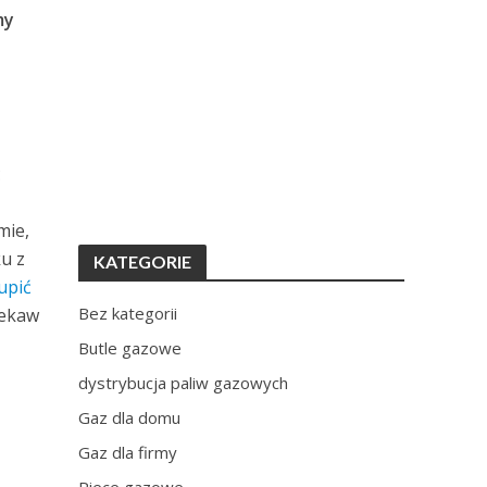
my
ć
mie,
ku z
KATEGORIE
upić
Bez kategorii
iekaw
Butle gazowe
dystrybucja paliw gazowych
Gaz dla domu
Gaz dla firmy