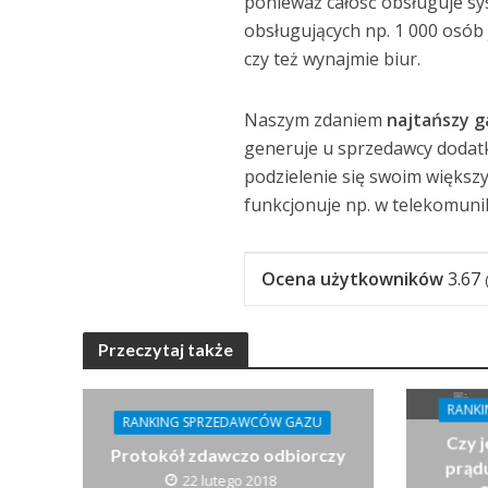
ponieważ całość obsługuje sys
obsługujących np. 1 000 osób 
czy też wynajmie biur.
Naszym zdaniem
najtańszy g
generuje u sprzedawcy dodat
podzielenie się swoim większ
funkcjonuje np. w telekomunik
Ocena użytkowników
3.67
Przeczytaj także
RANK
RANKING SPRZEDAWCÓW GAZU
Czy 
Protokół zdawczo odbiorczy
prądu
22 lutego 2018