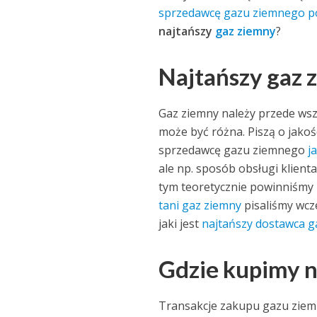
sprzedawcę gazu ziemnego po
najtańszy
gaz ziemny
?
Najtańszy gaz 
Gaz ziemny należy przede wszy
może być różna. Piszą o jako
sprzedawcę gazu ziemnego
j
ale np. sposób obsługi klient
tym teoretycznie powinniśmy 
tani gaz ziemny
pisaliśmy wcze
jaki jest
najtańszy dostawca 
Gdzie kupimy n
Transakcje zakupu gazu zie