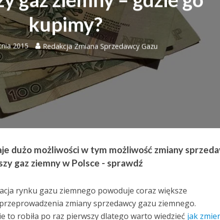
kupimy?
tnia 2015
Redakcja Zmiana Sprzedawcy Gazu
daje dużo możliwości w tym możliwość zmiany sprzed
szy gaz ziemny w Polsce - sprawdź
izacja rynku gazu ziemnego powoduje coraz większe
 przeprowadzenia zmiany sprzedawcy gazu ziemnego.
 to robiła po raz pierwszy dlatego warto wiedzieć
jak zmie