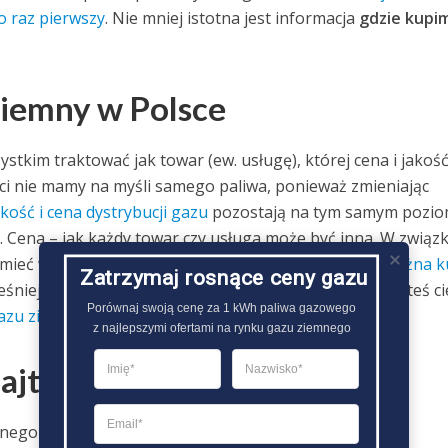
 raz pierwszy
. Nie mniej istotna jest informacja
gdzie kupi
ziemny w Polsce
stkim traktować jak towar (ew. usługę), której cena i jakoś
ści nie mamy na myśli samego paliwa, ponieważ zmieniając
akość i cena dystrybucji gazu
pozostają na tym samym pozio
a. Cena – jak każdy towar czy usługa może być inna. W związ
mieć w czym wybierać. O tym u jakiego
sprzedawcy można k
Zatrzymaj rosnące ceny gazu
śniej. Dzisiaj skupimy się na „miejscach” transakcji. Jesteś c
Porównaj swoją cenę za 1 kWh paliwa gazowego

gazu ziemnego
?
z najlepszymi ofertami na rynku gazu ziemnego
ajtańszy gaz ziemny?
mnego możemy przeprowadzić w następujący sposób: