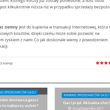
tem, którego koszty już zostały poniesione, a ilość osób
jest kilkukrotnie niższa niż w przypadku sprzedaży bezpośr
az ziemny
jest do kupienia w transakcji Internetowej, która 
kowych kosztów, dzięki czemu może sobie pozwolić na
ym zyskiem z nami. Co jak doskonale wiemy z powodzeniem
acji.
(
3
oceny)
ING SPRZEDAWCÓW GAZU
RANKING SPRZEDAWCÓW GAZU
jeden dostawca gazu i
Gaz i prąd. Aktualna ofer
 to najlepszy wybór?
14 października 2017