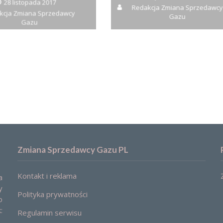
28 listopada 2017
Redakcja Zmiana Sprzedawcy
kcja Zmiana Sprzedawcy
Gazu
Gazu
Zmiana Sprzedawcy Gazu PL
Kontakt i reklama
a
y
Polityka prywatności
o
:
Regulamin serwisu