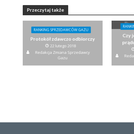
Przeczytaj także
RANK
RANKING SPRZEDAWCÓW GAZU
Czy 
Protokół zdawczo odbiorczy
prądu
22 lutego 2018
Redakcja Zmiana Sprzedawcy
Reda
Gazu