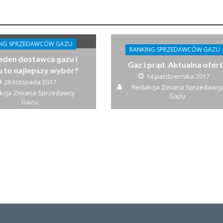
ING SPRZEDAWCÓW GAZU
RANKING SPRZEDAWCÓW GAZU
jeden dostawca gazu i
Gaz i prąd. Aktualna ofer
 to najlepszy wybór?
14 października 2017
28 listopada 2017
Redakcja Zmiana Sprzedawcy
kcja Zmiana Sprzedawcy
Gazu
Gazu