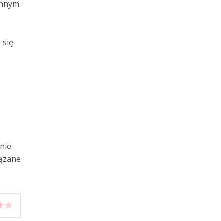
innym
 się
anie
iązane