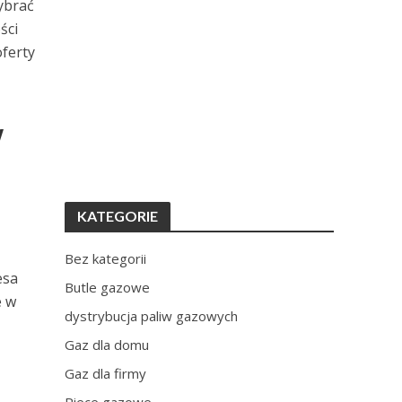
ybrać
ści
oferty
w
KATEGORIE
Bez kategorii
esa
Butle gazowe
e w
dystrybucja paliw gazowych
Gaz dla domu
Gaz dla firmy