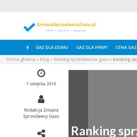
GAZ DLA DOMU
GAZ DLA FIRMY
CENA GAZ
Strona główna
»
Blog
»
Ranking sprzedawców gazu
»
Ranking sp
1 sierpnia 2016
Redakcja Zmiana
Sprzedawcy Gazu
Ranking sp