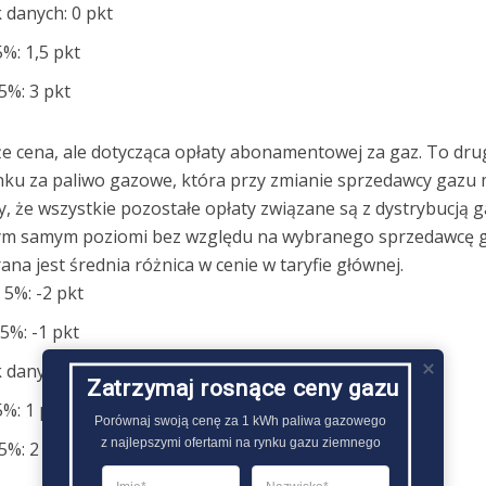
k danych: 0 pkt
5%: 1,5 pkt
 5%: 3 pkt
że cena, ale dotycząca opłaty abonamentowej za gaz. To drug
nku za paliwo gazowe, która przy zmianie sprzedawcy gazu
, że wszystkie pozostałe opłaty związane są z dystrybucją 
tym samym poziomi bez względu na wybranego sprzedawcę 
ana jest średnia różnica w cenie w taryfie głównej.
 5%: -2 pkt
 5%: -1 pkt
k danych: 0 pkt
Zatrzymaj rosnące ceny gazu
5%: 1 pkt
Porównaj swoją cenę za 1 kWh paliwa gazowego

z najlepszymi ofertami na rynku gazu ziemnego
 5%: 2 pkt