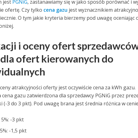
m jest
PGNiG
, zastanawiamy się w jako sposób porównać i w
ie ofertę. Czy tylko
cena gazu
jest wyznacznikiem atrakcyjno
niecznie. O tym jakie kryteria bierzemy pod uwagę oceniając 
niżej.
kacji i oceny ofert sprzedawcó
dla ofert kierowanych do
widualnych
ny atrakcyjności oferty jest oczywiście cena za kWh gazu.
a cena gazu zatwierdzona dla sprzedawcy PGNiG przez prez
i (-3 do 3 pkt). Pod uwagę brana jest średnia różnica w ceni
 5%: -3 pkt
 5%: -1,5 pkt