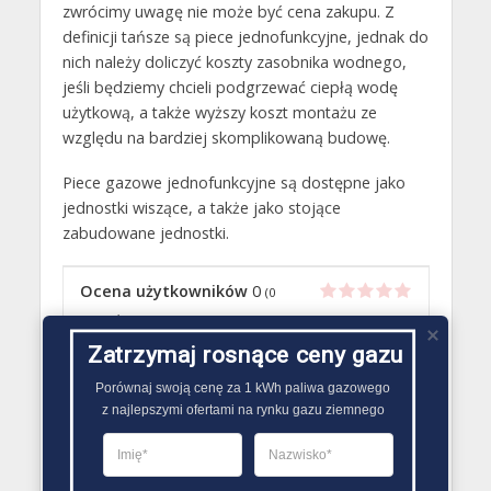
zwrócimy uwagę nie może być cena zakupu. Z
definicji tańsze są piece jednofunkcyjne, jednak do
nich należy doliczyć koszty zasobnika wodnego,
jeśli będziemy chcieli podgrzewać ciepłą wodę
użytkową, a także wyższy koszt montażu ze
względu na bardziej skomplikowaną budowę.
Piece gazowe jednofunkcyjne są dostępne jako
jednostki wiszące, a także jako stojące
zabudowane jednostki.
Ocena użytkowników
0
(
0
oceny)
Zatrzymaj rosnące ceny gazu
Przeczytaj także
Porównaj swoją cenę za 1 kWh paliwa gazowego

z najlepszymi ofertami na rynku gazu ziemnego
PIECE GAZOWE