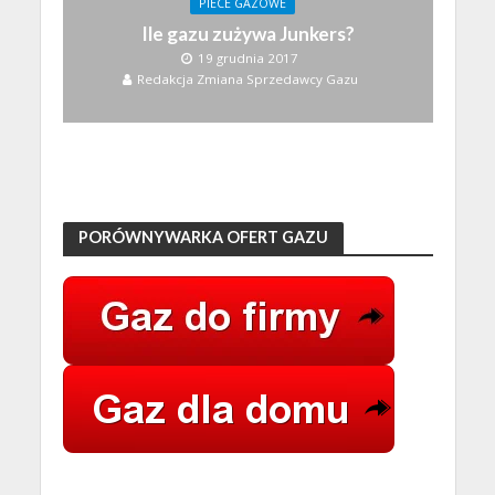
PIECE GAZOWE
Ile gazu zużywa Junkers?
19 grudnia 2017
Redakcja Zmiana Sprzedawcy Gazu
PORÓWNYWARKA OFERT GAZU