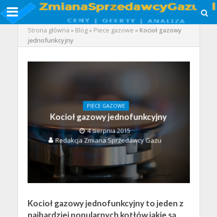
Strona główna
»
Blog
»
Piece gazowe
»
Kocioł gazowy
jednofunkcyjny
PIECE GAZOWE
Kocioł gazowy jednofunkcyjny
4 sierpnia 2015
Redakcja Zmiana Sprzedawcy Gazu
Kocioł gazowy jednofunkcyjny to jeden z
najbardziej popularnych kotłów jakie są