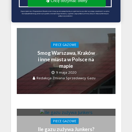
Chcę otrzymać oferty
Redakcja Zmiana Sprzedawcy Gazu
Zapoznałem się z Regulaminem Świadczenie Usług i go akceptuję Każdą ze zgód można wycofać wysyłając wiadomość na adres 
biuro@optimalenergy.pl lub w przypadku zewnętrznego dostawcy, zgodnie z jego polityką ochrony danych. Więcej informacji w 
polityce prywatności
PIECE GAZOWE
Smog Warszawa, Kraków
i inne miasta w Polsce na
mapie
9 maja 2020
Redakcja Zmiana Sprzedawcy Gazu
PIECE GAZOWE
Ile gazu zużywa Junkers?