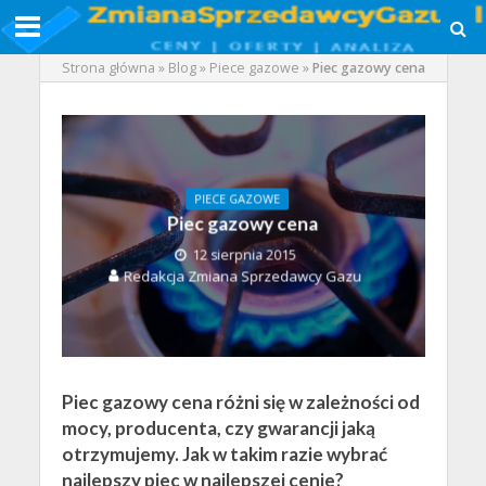
Strona główna
»
Blog
»
Piece gazowe
»
Piec gazowy cena
PIECE GAZOWE
Piec gazowy cena
12 sierpnia 2015
Redakcja Zmiana Sprzedawcy Gazu
Piec gazowy cena różni się w zależności od
mocy, producenta, czy gwarancji jaką
otrzymujemy. Jak w takim razie wybrać
najlepszy piec w najlepszej cenie?