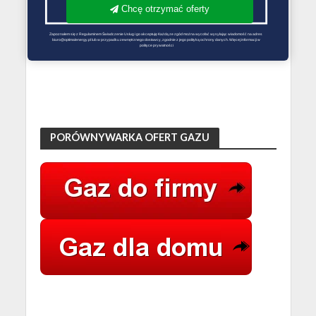
Chcę otrzymać oferty
Zapoznałem się z Regulaminem Świadczenie Usług i go akceptuję Każdą ze zgód można wycofać wysyłając wiadomość na adres 
biuro@optimalenergy.pl lub w przypadku zewnętrznego dostawcy, zgodnie z jego polityką ochrony danych. Więcej informacji w 
polityce prywatności
PORÓWNYWARKA OFERT GAZU