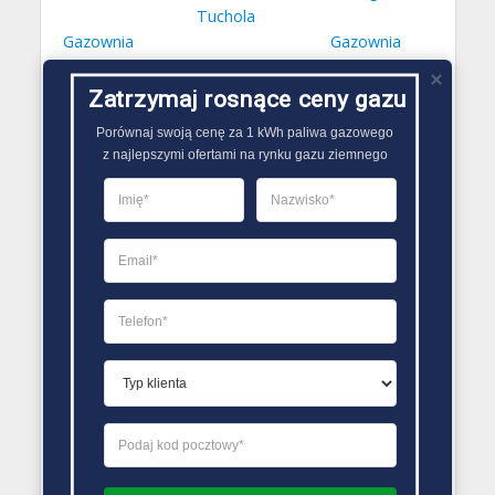
Tuchola
Gazownia
Gazownia
Słupca
Wąbrzeźno
Zatrzymaj rosnące ceny gazu
Kontakt PSG
Porównaj swoją cenę za 1 kWh paliwa gazowego

Katowice
z najlepszymi ofertami na rynku gazu ziemnego
40-847 Katowice
ul. Pukowca 3
tel./faks 32 251 16 86