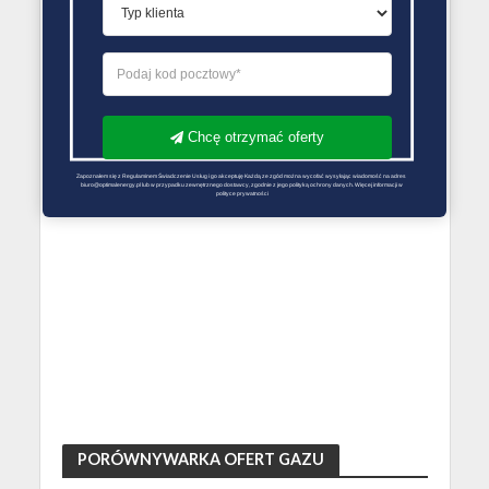
tel. 32 473 02 00
Chcę otrzymać oferty
Zapoznałem się z Regulaminem Świadczenie Usług i go akceptuję Każdą ze zgód można wycofać wysyłając wiadomość na adres 
biuro@optimalenergy.pl lub w przypadku zewnętrznego dostawcy, zgodnie z jego polityką ochrony danych. Więcej informacji w 
polityce prywatności
PORÓWNYWARKA OFERT GAZU